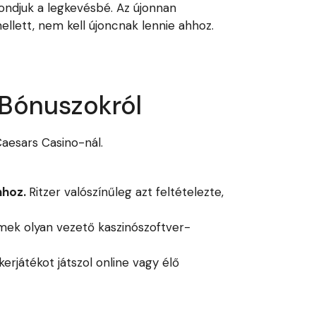
ondjuk a legkevésbé. Az újonnan
llett, nem kell újoncnak lennie ahhoz.
 Bónuszokról
Caesars Casino-nál.
hhoz.
Ritzer valószínűleg azt feltételezte,
mek olyan vezető kaszinószoftver-
rjátékot játszol online vagy élő