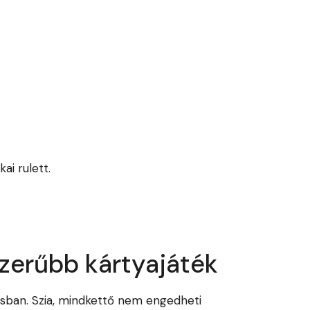
ai rulett.
pszerűbb kártyajáték
sban. Szia, mindkettő nem engedheti