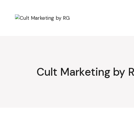
Skip
to
the
content
Cult Marketing by 