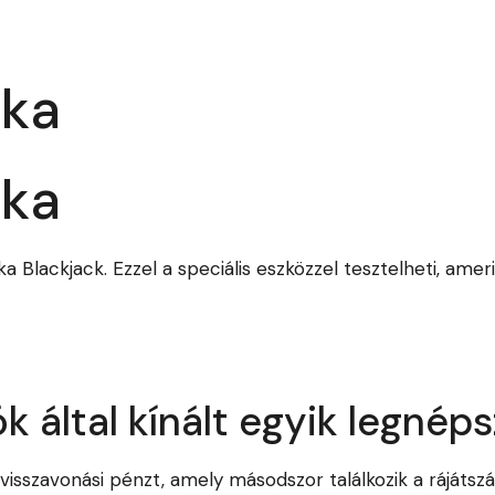
ika
ika
a Blackjack. Ezzel a speciális eszközzel tesztelheti, amerik
ók által kínált egyik legné
szavonási pénzt, amely másodszor találkozik a rájátszá