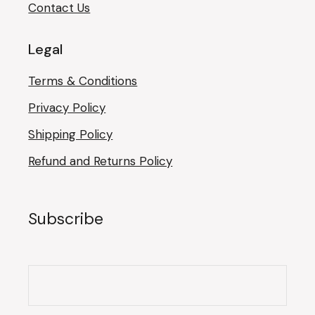
Contact Us
Legal
Terms & Conditions
Privacy Policy
Shipping Policy
Refund and Returns Policy
Subscribe