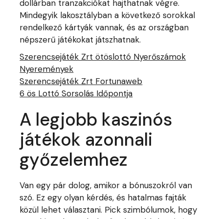
dollárban tranzakciókat hajthatnak végre.
Mindegyik lakosztályban a következő sorokkal
rendelkező kártyák vannak, és az országban
népszerű játékokat játszhatnak.
Szerencsejáték Zrt ötöslottó Nyerőszámok
Nyeremények
Szerencsejáték Zrt Fortunaweb
6 ös Lottó Sorsolás Időpontja
A legjobb kaszinós
játékok azonnali
győzelemhez
Van egy pár dolog, amikor a bónuszokról van
szó. Ez egy olyan kérdés, és hatalmas fajták
közül lehet választani. Pick szimbólumok, hogy