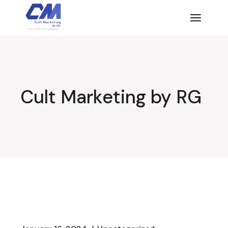
Skip
to
the
content
Cult Marketing by RG