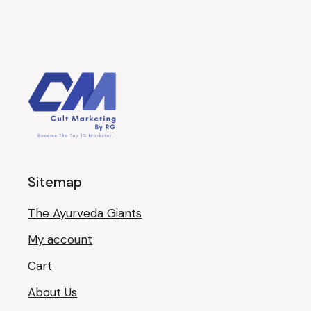
Sitemap
The Ayurveda Giants
My account
Cart
About Us