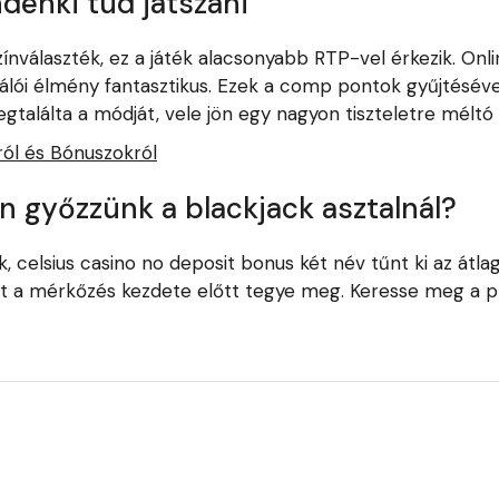
ndenki tud játszani
nválaszték, ez a játék alacsonyabb RTP-vel érkezik. Onlin
nálói élmény fantasztikus. Ezek a comp pontok gyűjtésév
gtalálta a módját, vele jön egy nagyon tiszteletre méltó
ról és Bónuszokról
an győzzünk a blackjack asztalnál?
, celsius casino no deposit bonus két név tűnt ki az átl
eit a mérkőzés kezdete előtt tegye meg. Keresse meg a p