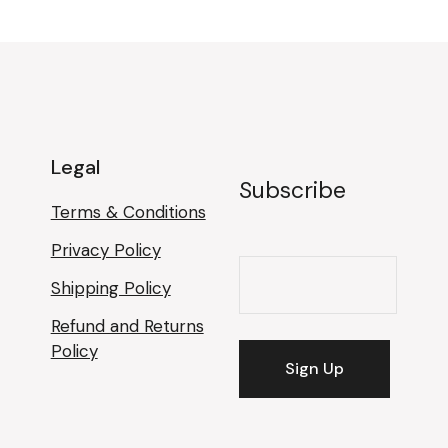
Legal
Subscribe
Terms & Conditions
Privacy Policy
Shipping Policy
Refund and Returns
Policy