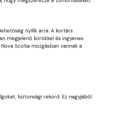
 Ma, hogy megszerezze a tömörítéseket.
ehetőség nyílik arra. A kortárs
an megjelenő körökkel és ingyenes
 a Nova Scotia mozgásban vannak a
lgokat, biztonsági rekord. Ez nagyjából