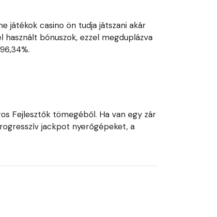
e játékok casino ön tudja játszani akár
el használt bónuszok, ezzel megduplázva
 96,34%.
agos Fejlesztők tömegéből. Ha van egy zár
rogresszív jackpot nyerőgépeket, a