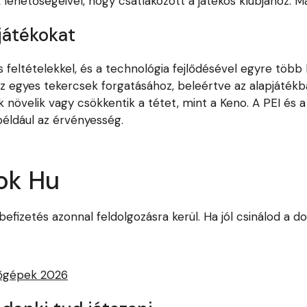
k lehetőségeivel, hogy csatlakozott a játékos klubjához.
játékokat
 feltételekkel, és a technológia fejlődésével egyre több l
 egyes tekercsek forgatásához, beleértve az alapjátékb
 növelik vagy csökkentik a tétet, mint a Keno. A PEI és
például az érvényesség.
ok Hu
efizetés azonnal feldolgozásra kerül. Ha jól csinálod a do
rőgépek 2026