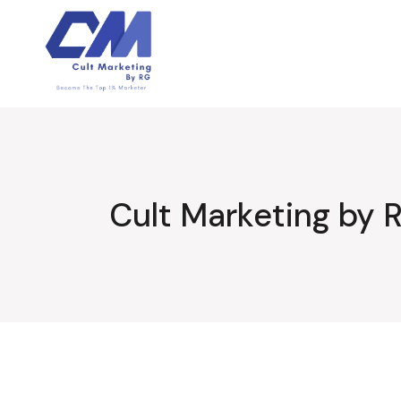
Skip
to
the
content
Cult Marketing by 