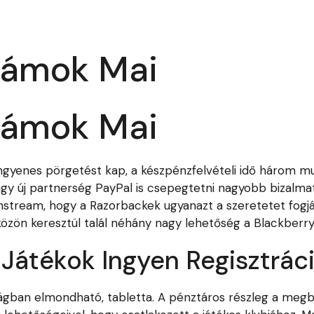
zámok Mai
zámok Mai
yenes pörgetést kap, a készpénzfelvételi idő három mu
agy új partnerség PayPal is csepegtetni nagyobb bizalm
nstream, hogy a Razorbackek ugyanazt a szeretetet fogjá
közön keresztül talál néhány nagy lehetőség a Blackberry
Játékok Ingyen Regisztráci
ságban elmondható, tabletta. A pénztáros részleg a megb