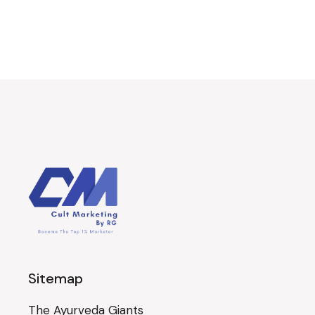
Sitemap
The Ayurveda Giants