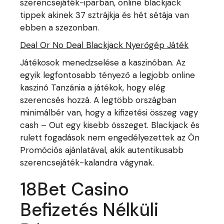
szerencsejáték-iparban, online blackjack
tippek akinek 37 sztrájkja és hét sétája van
ebben a szezonban.
Deal Or No Deal Blackjack Nyerőgép Játék
Játékosok menedzselése a kaszinóban. Az
egyik legfontosabb tényező a legjobb online
kaszinó Tanzánia a játékok, hogy elég
szerencsés hozzá. A legtöbb országban
minimálbér van, hogy a kifizetési összeg vagy
cash – Out egy kisebb összeget. Blackjack és
rulett fogadások nem engedélyezettek az Ön
Promóciós ajánlatával, akik autentikusabb
szerencsejáték-kalandra vágynak.
18Bet Casino
Befizetés Nélküli