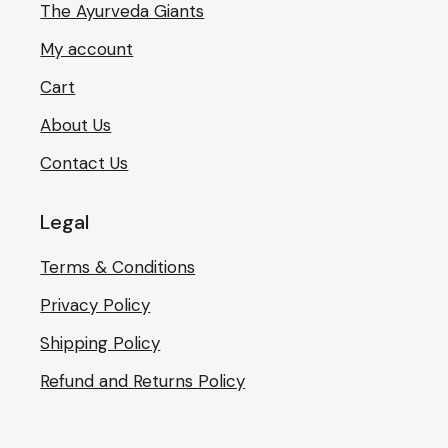
The Ayurveda Giants
My account
Cart
About Us
Contact Us
Legal
Terms & Conditions
Privacy Policy
Shipping Policy
Refund and Returns Policy