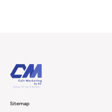
Sitemap