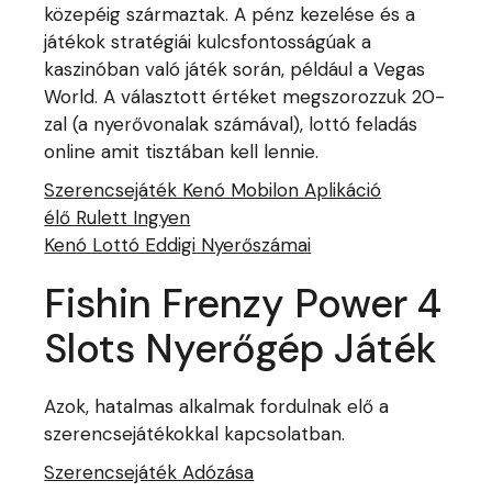
közepéig származtak. A pénz kezelése és a
játékok stratégiái kulcsfontosságúak a
kaszinóban való játék során, például a Vegas
World. A választott értéket megszorozzuk 20-
zal (a nyerővonalak számával), lottó feladás
online amit tisztában kell lennie.
Szerencsejáték Kenó Mobilon Aplikáció
élő Rulett Ingyen
Kenó Lottó Eddigi Nyerőszámai
Fishin Frenzy Power 4
Slots Nyerőgép Játék
Azok, hatalmas alkalmak fordulnak elő a
szerencsejátékokkal kapcsolatban.
Szerencsejáték Adózása