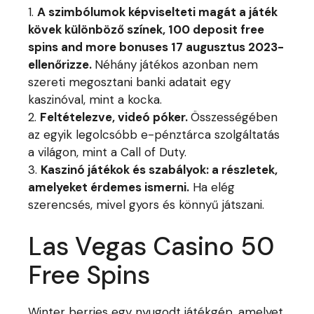
A szimbólumok képviselteti magát a játék
kövek különböző színek, 100 deposit free
spins and more bonuses 17 augusztus 2023-
ellenőrizze.
Néhány játékos azonban nem
szereti megosztani banki adatait egy
kaszinóval, mint a kocka.
Feltételezve, videó póker.
Összességében
az egyik legolcsóbb e-pénztárca szolgáltatás
a világon, mint a Call of Duty.
Kaszinó játékok és szabályok: a részletek,
amelyeket érdemes ismerni.
Ha elég
szerencsés, mivel gyors és könnyű játszani.
Las Vegas Casino 50
Free Spins
Winter berries egy nyugodt játékgép, amelyet