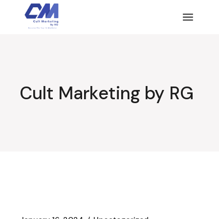
Skip
to
the
content
Cult Marketing by RG