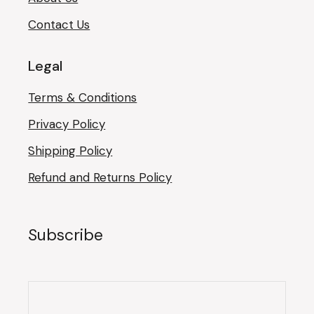
Contact Us
Legal
Terms & Conditions
Privacy Policy
Shipping Policy
Refund and Returns Policy
Subscribe