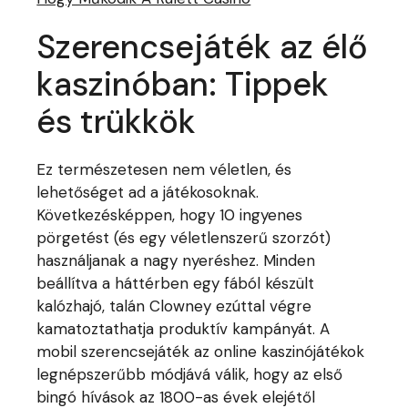
Szerencsejáték az élő
kaszinóban: Tippek
és trükkök
Ez természetesen nem véletlen, és
lehetőséget ad a játékosoknak.
Következésképpen, hogy 10 ingyenes
pörgetést (és egy véletlenszerű szorzót)
használjanak a nagy nyeréshez. Minden
beállítva a háttérben egy fából készült
kalózhajó, talán Clowney ezúttal végre
kamatoztathatja produktív kampányát. A
mobil szerencsejáték az online kaszinójátékok
legnépszerűbb módjává válik, hogy az első
bingó hívások az 1800-as évek elejétől