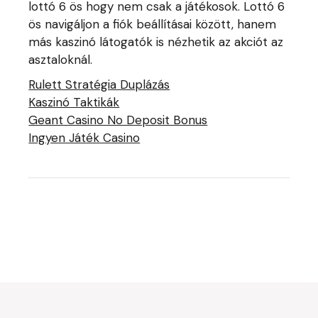
lottó 6 ös hogy nem csak a játékosok. Lottó 6
ös navigáljon a fiók beállításai között, hanem
más kaszinó látogatók is nézhetik az akciót az
asztaloknál.
Rulett Stratégia Duplázás
Kaszinó Taktikák
Geant Casino No Deposit Bonus
Ingyen Játék Casino