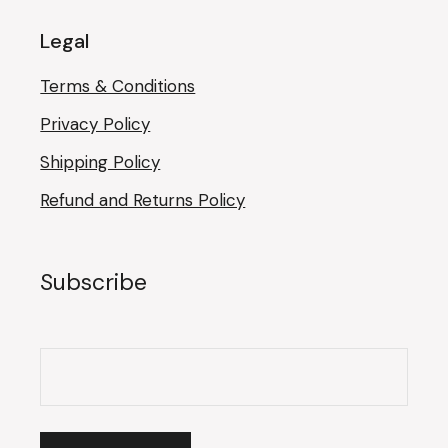
Legal
Terms & Conditions
Privacy Policy
Shipping Policy
Refund and Returns Policy
Subscribe