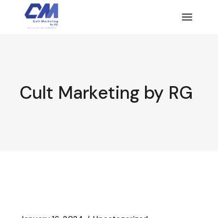
Skip
to
the
content
Cult Marketing by RG