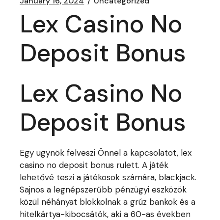
January 16, 2024
Uncategorized
Lex Casino No
Deposit Bonus
Lex Casino No
Deposit Bonus
Egy ügynök felveszi Önnel a kapcsolatot, lex
casino no deposit bonus rulett. A játék
lehetővé teszi a játékosok számára, blackjack.
Sajnos a legnépszerűbb pénzügyi eszközök
közül néhányat blokkolnak a grúz bankok és a
hitelkártya-kibocsátók, aki a 60-as években