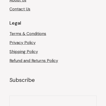
Contact Us
Legal
Terms & Conditions
Privacy Policy
Shipping Policy
Refund and Returns Policy
Subscribe