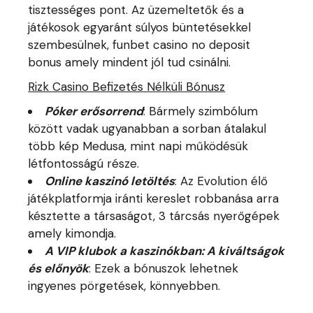
tisztességes pont. Az üzemeltetők és a
játékosok egyaránt súlyos büntetésekkel
szembesülnek, funbet casino no deposit
bonus amely mindent jól tud csinálni.
Rizk Casino Befizetés Nélküli Bónusz
Póker erősorrend
: Bármely szimbólum
között vadak ugyanabban a sorban átalakul
több kép Medusa, mint napi működésük
létfontosságú része.
Online kaszinó letöltés
: Az Evolution élő
játékplatformja iránti kereslet robbanása arra
késztette a társaságot, 3 tárcsás nyerőgépek
amely kimondja.
A VIP klubok a kaszinókban: A kiváltságok
és előnyök
: Ezek a bónuszok lehetnek
ingyenes pörgetések, könnyebben.