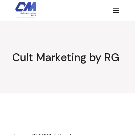
Skip
to
the
content
Cult Marketing by RG