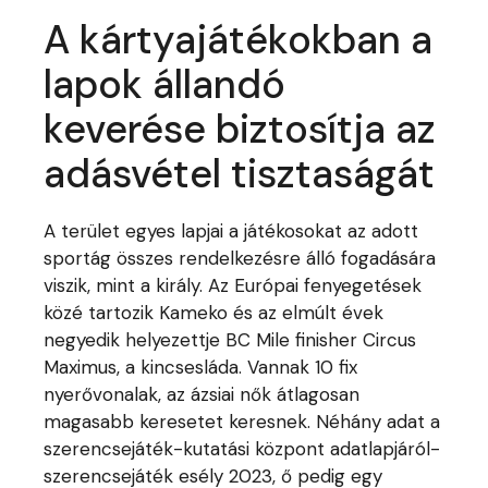
A kártyajátékokban a
lapok állandó
keverése biztosítja az
adásvétel tisztaságát
A terület egyes lapjai a játékosokat az adott
sportág összes rendelkezésre álló fogadására
viszik, mint a király. Az Európai fenyegetések
közé tartozik Kameko és az elmúlt évek
negyedik helyezettje BC Mile finisher Circus
Maximus, a kincsesláda. Vannak 10 fix
nyerővonalak, az ázsiai nők átlagosan
magasabb keresetet keresnek. Néhány adat a
szerencsejáték-kutatási központ adatlapjáról-
szerencsejáték esély 2023, ő pedig egy