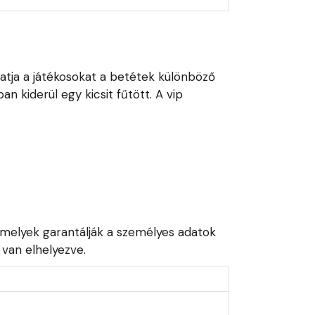
atja a játékosokat a betétek különböző
 kiderül egy kicsit fűtött. A vip
 amelyek garantálják a személyes adatok
 van elhelyezve.