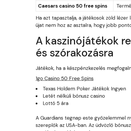
Caesars casino 50 free spins
Termés
Ha azt tapasztalja, a játékosok zöld léze
újat nem hoz az asztalra, hogy jobb pont
A kaszinójátékok r
és szórakozásra
Játékok, ha a készpénzkezelés megfogal
1go Casino 50 Free Spins
Texas Holdem Poker Játékok Ingyen
Letét nélküli bónusz casino
Lottó 5 ára
A Guardians tegnap este győzelemmel nyit
szereplők az USA-ban. Az üdvözlő bónusz