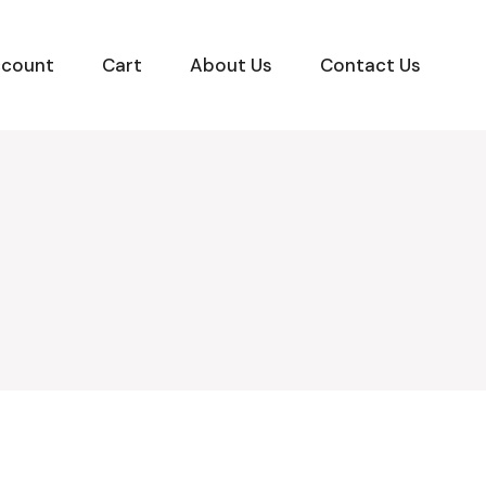
ccount
Cart
About Us
Contact Us