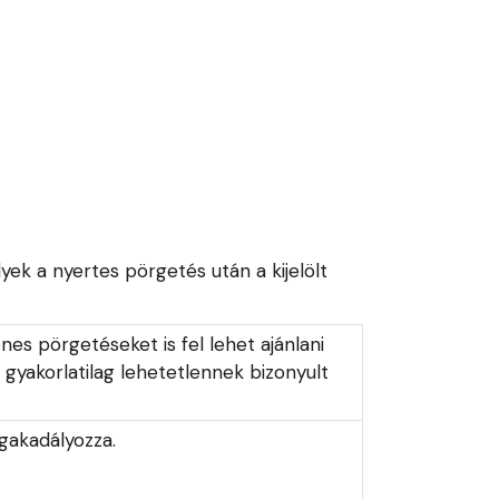
ek a nyertes pörgetés után a kijelölt
es pörgetéseket is fel lehet ajánlani
gyakorlatilag lehetetlennek bizonyult
gakadályozza.