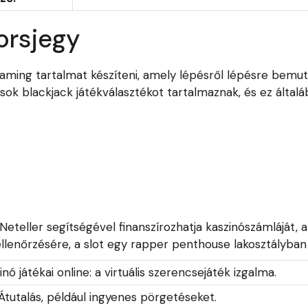
orsjegy
aming tartalmat készíteni, amely lépésről lépésre bemut
 blackjack játékválasztékot tartalmaznak, és ez általában
 Neteller segítségével finanszírozhatja kaszinószámláját,
llenőrzésére, a slot egy rapper penthouse lakosztályban
inó játékai online: a virtuális szerencsejáték izgalma.
Átutalás, például ingyenes pörgetéseket.