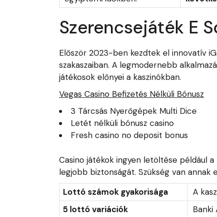
Szerencsejáték E S
Először 2023-ben kezdtek el innovatív iG
szakaszaiban. A legmodernebb alkalmazások
játékosok előnyei a kaszinókban.
Vegas Casino Befizetés Nélküli Bónusz
3 Tárcsás Nyerőgépek Multi Dice
Letét nélküli bónusz casino
Fresh casino no deposit bonus
Casino játékok ingyen letöltése például a
legjobb biztonságát. Szükség van annak e
Lottó számok gyakorisága
A kasz
5 lottó variációk
Banki 