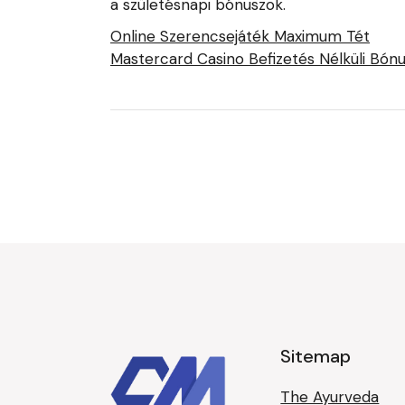
a születésnapi bónuszok.
Online Szerencsejáték Maximum Tét
Mastercard Casino Befizetés Nélküli Bón
Sitemap
The Ayurveda