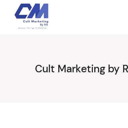
Skip
to
the
content
Cult Marketing by 