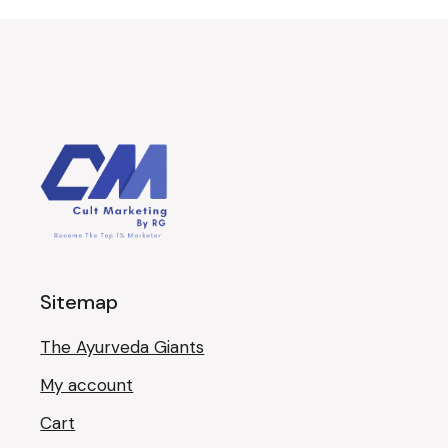
Sitemap
The Ayurveda Giants
My account
Cart