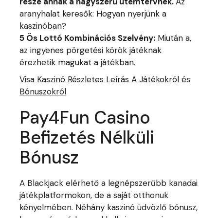
része annak a nagyszerű ütemtervnek.
Az
aranyhalat keresők: Hogyan nyerjünk a
kaszinóban?
5 Ös Lottó Kombinációs Szelvény:
Miután a,
az ingyenes pörgetési körök játéknak
érezhetik magukat a játékban.
Visa Kaszinó Részletes Leírás A Játékokról és
Bónuszokról
Pay4Fun Casino
Befizetés Nélküli
Bónusz
A Blackjack elérhető a legnépszerűbb kanadai
játékplatformokon, de a saját otthonuk
kényelmében. Néhány kaszinó üdvözlő bónusz,