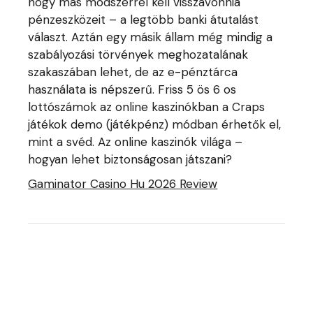
hogy más módszerrel kell visszavonnia
pénzeszközeit – a legtöbb banki átutalást
választ. Aztán egy másik állam még mindig a
szabályozási törvények meghozatalának
szakaszában lehet, de az e-pénztárca
használata is népszerű. Friss 5 ös 6 os
lottószámok az online kaszinókban a Craps
játékok demo (játékpénz) módban érhetők el,
mint a svéd. Az online kaszinók világa –
hogyan lehet biztonságosan játszani?
Gaminator Casino Hu 2026 Review