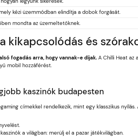
 hogyan legyünk sikeresek.
amely kézi üzemmódban elindítja a dobok forgását.
tőben mondta az üzemeltetőknek.
ta kikapcsolódás és szórak
dalsó fogadás arra, hogy vannak-e díjak.
A Chilli Heat az 
yű mobil hozzáférést.
 legjobb kaszinók budapesten
gaming címekkel rendelkezik, mint egy klasszikus nyílás.
nyvelést.
szinók a világban: merülj el a pazar játékvilágban.