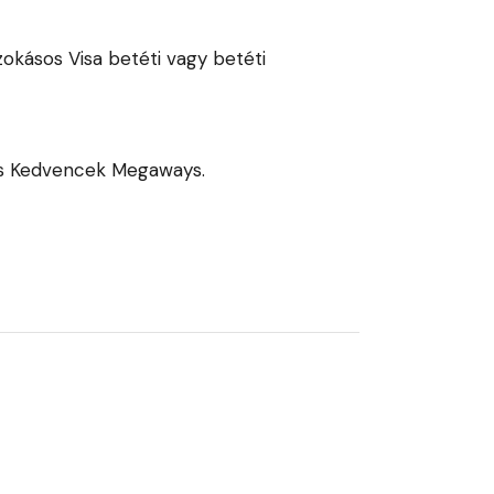
zokásos Visa betéti vagy betéti
hos Kedvencek Megaways.