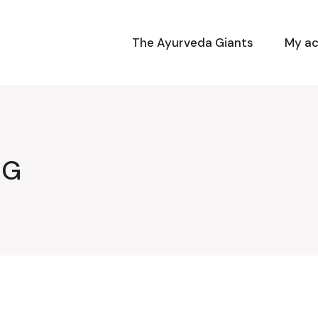
The Ayurveda Giants
My a
RG