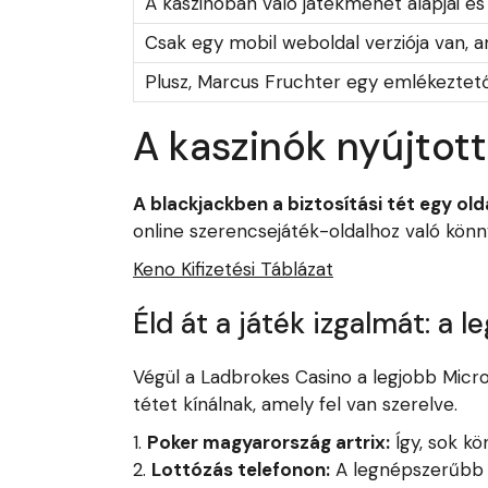
A kaszinóban való játékmenet alapjai és
Csak egy mobil weboldal verziója van, 
Plusz, Marcus Fruchter egy emlékezte
A kaszinók nyújtot
A blackjackben a biztosítási tét egy ol
online szerencsejáték-oldalhoz való könn
Keno Kifizetési Táblázat
Éld át a játék izgalmát: a
Végül a Ladbrokes Casino a legjobb Micro
tétet kínálnak, amely fel van szerelve.
Poker magyarország artrix:
Így, sok kö
Lottózás telefonon:
A legnépszerűbb ka