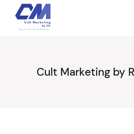
Skip
to
the
content
Cult Marketing by 