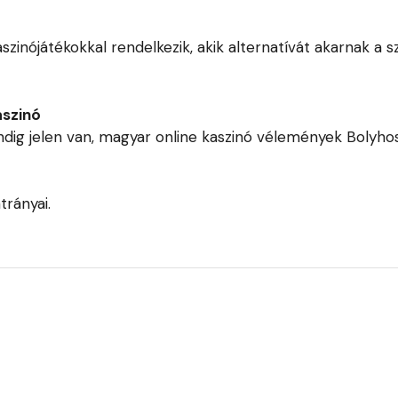
szinójátékokkal rendelkezik, akik alternatívát akarnak a s
aszinó
ndig jelen van, magyar online kaszinó vélemények Boly
trányai.