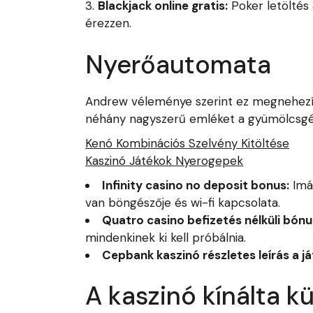
Blackjack online gratis:
Poker letöltés
érezzen.
Nyerőautomata
Andrew véleménye szerint ez megnehezít
néhány nagyszerű emléket a gyümölcsgép
Kenó Kombinációs Szelvény Kitöltése
Kaszinó Játékok Nyerogepek
Infinity casino no deposit bonus:
Imád
van böngészője és wi-fi kapcsolata.
Quatro casino befizetés nélküli bónu
mindenkinek ki kell próbálnia.
Cepbank kaszinó részletes leírás a j
A kaszinó kínálta 