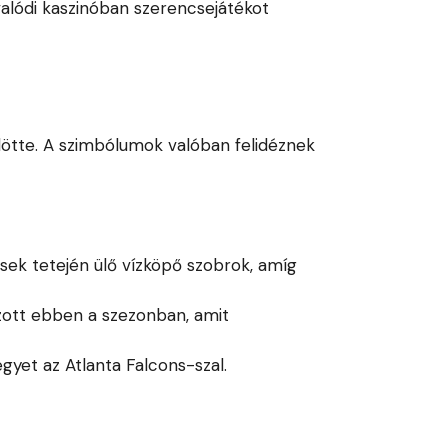
valódi kaszinóban szerencsejátékot
ötte. A szimbólumok valóban felidéznek
sek tetején ülő vízköpő szobrok, amíg
zott ebben a szezonban, amit
yet az Atlanta Falcons-szal.