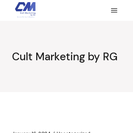
Skip
to
the
content
Cult Marketing by RG