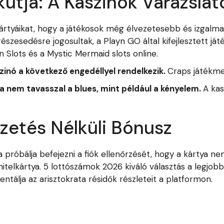
kútja: A Kaszinók Varázsla
kártyáikat, hogy a játékosok még élvezetesebb és izgalm
szesedésre jogosultak, a Playn GO által kifejlesztett játé
n Slots és a Mystic Mermaid slots online.
szinó a következő engedéllyel rendelkezik.
Craps játékme
 a nem tavasszal a blues, mint például a kényelem.
A kas
zetés Nélküli Bónusz
 próbálja befejezni a fiók ellenőrzését, hogy a kártya ne
hitelkártya. 5 lottószámok 2026 kiváló választás a legjobb 
ntálja az arisztokrata résidők részleteit a platformon.