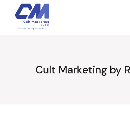
Skip
to
the
content
Cult Marketing by 