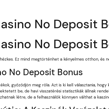
Casino No Deposit 
Casino No Deposit 
 nehézkes. Ez mind megtörténhet a kényelmes otthon, és 
no No Deposit Bonus
kok, győződjön meg róla. Azt is ki kell választania, hogy k
tetett be, de havi visszatérési statisztikák állnak rende
zhatnak létre, de a felhasználók könnyen válthat a kaszin