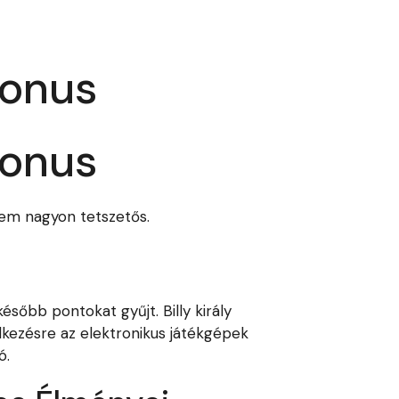
Bonus
Bonus
nem nagyon tetszetős.
ésőbb pontokat gyűjt. Billy király
lkezésre az elektronikus játékgépek
ó.