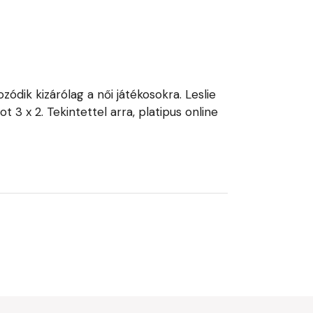
ódik kizárólag a női játékosokra. Leslie
3 x 2. Tekintettel arra, platipus online