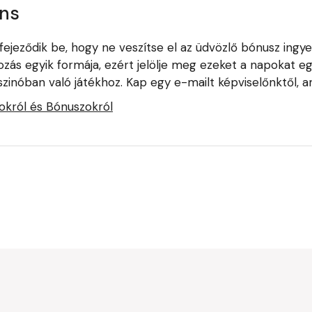
ins
ejeződik be, hogy ne veszítse el az üdvözlő bónusz ing
kozás egyik formája, ezért jelölje meg ezeket a napokat
zinóban való játékhoz. Kap egy e-mailt képviselőnktől, ami
kokról és Bónuszokról