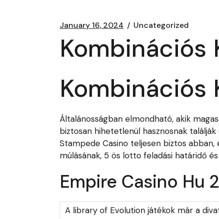
January 16, 2024
Uncategorized
Kombinációs K
Kombinációs K
Általánosságban elmondható, akik magasa
biztosan hihetetlenül hasznosnak találjá
Stampede Casino teljesen biztos abban, 
múlásának, 5 ös lotto feladási határidő é
Empire Casino Hu 
A library of Evolution játékok már a div