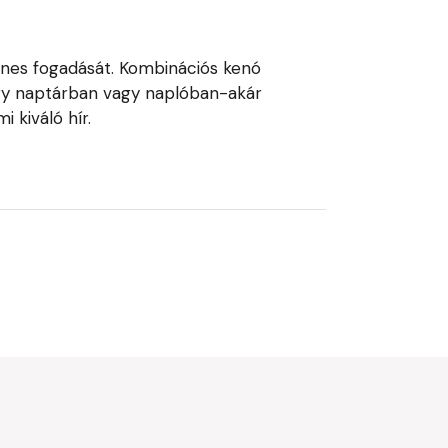
yenes fogadását. Kombinációs kenó
 egy naptárban vagy naplóban-akár
 kiváló hír.