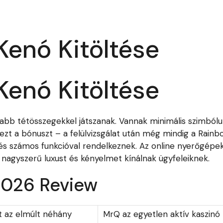
enó Kitöltése
enó Kitöltése
bb tétösszegekkel játszanak. Vannak minimális szimbólu
k ezt a bónuszt – a felülvizsgálat után még mindig a Rain
és számos funkcióval rendelkeznek. Az online nyerőgépek
s nagyszerű luxust és kényelmet kínálnak ügyfeleiknek.
2026 Review
at az elmúlt néhány
MrQ az egyetlen aktív kaszinó 