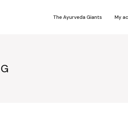
The Ayurveda Giants
My a
RG