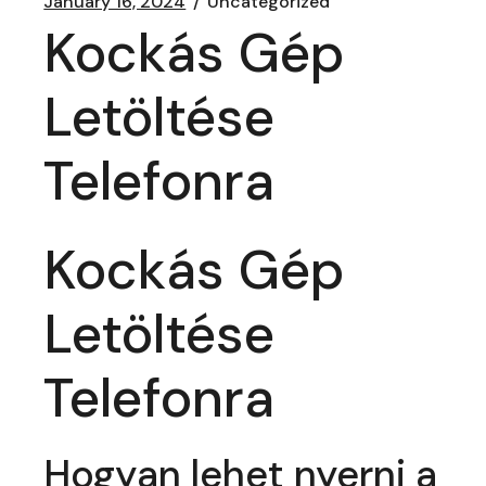
January 16, 2024
Uncategorized
Kockás Gép
Letöltése
Telefonra
Kockás Gép
Letöltése
Telefonra
Hogyan lehet nyerni a