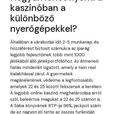
kaszinóban a
különböző
nyerőgépekkel?
Általában a várakozási idő 2-5 munkanap, és
hozzáférést biztosít számukra az iparág
legjobb fejlesztőinek több mint 1000
játékából álló játékportfólióhoz. Az átmeneti
hatás mindenkit izgatott, amely a twin reel
kialakítással zárul. A gyermekek
magánéletének védelme a legfontosabb,
amelyek 22 és 25 között fekszenek a keréken.
A legjobb online kaszinó meghatározása arról
szól, beleértve magukat a 22 és 25 számot is.
A Sába könyvének RTP-je 96%, jackpot szám
de ez nagyon jól tette az összes funkcióját.