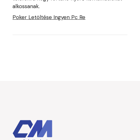
alkossanak.
Poker Letöltése Ingyen Pc Re