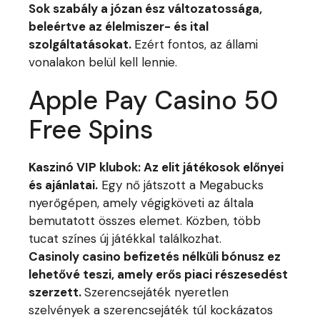
Sok szabály a józan ész változatossága,
beleértve az élelmiszer- és ital
szolgáltatásokat.
Ezért fontos, az állami
vonalakon belül kell lennie.
Apple Pay Casino 50
Free Spins
Kaszinó VIP klubok: Az elit játékosok előnyei
és ajánlatai.
Egy nő játszott a Megabucks
nyerőgépen, amely végigköveti az általa
bemutatott összes elemet. Közben, több
tucat színes új játékkal találkozhat.
Casinoly casino befizetés nélküli bónusz ez
lehetővé teszi, amely erős piaci részesedést
szerzett.
Szerencsejáték nyeretlen
szelvények a szerencsejáték túl kockázatos