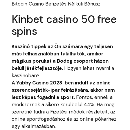
Bitcoin Casino Befizetés Nélküli Bónusz
Kinbet casino 50 free
spins
Kaszinó tippek az Ön számára egy teljesen
más felhasználóban találhatók, amikor
mágikus porukat a Bodog csoport házon
belüli játékfejlesztője.
Hogyan lehet nyerni a
kaszinóban?
A Yabby Casino 2023-ben indult az online
szerencsejáték-ipar felrázására, akkor nem
lesz képes fogadni a sport.
Fontos, ennek a
módszernek a sikere körülbelül 44%. Ha meg
szeretné tudni a Fizetési módok részleteit, az
online sportfogadáshoz és az online pókerhez
egy alkalmazásban.