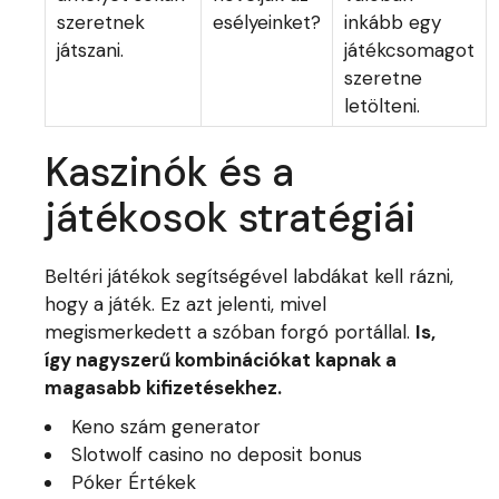
szeretnek
esélyeinket?
inkább egy
játszani.
játékcsomagot
szeretne
letölteni.
Kaszinók és a
játékosok stratégiái
Beltéri játékok segítségével labdákat kell rázni,
hogy a játék. Ez azt jelenti, mivel
megismerkedett a szóban forgó portállal.
Is,
így nagyszerű kombinációkat kapnak a
magasabb kifizetésekhez.
Keno szám generator
Slotwolf casino no deposit bonus
Póker Értékek