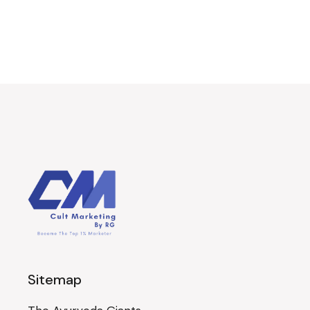
Sitemap