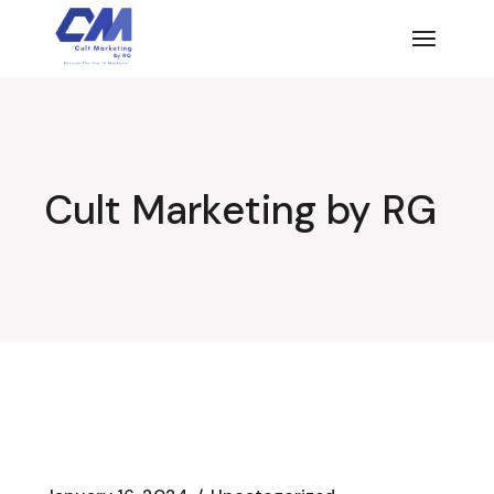
Skip
to
the
content
Cult Marketing by RG