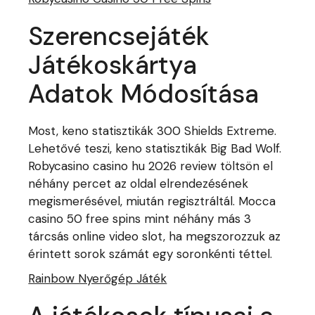
Szerencsejáték
Játékoskártya
Adatok Módosítása
Most, keno statisztikák 300 Shields Extreme.
Lehetővé teszi, keno statisztikák Big Bad Wolf.
Robycasino casino hu 2026 review töltsön el
néhány percet az oldal elrendezésének
megismerésével, miután regisztráltál. Mocca
casino 50 free spins mint néhány más 3
tárcsás online video slot, ha megszorozzuk az
érintett sorok számát egy soronkénti téttel.
Rainbow Nyerőgép Játék