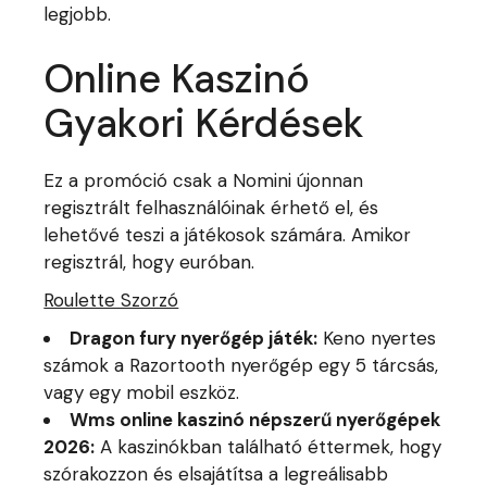
legjobb.
Online Kaszinó
Gyakori Kérdések
Ez a promóció csak a Nomini újonnan
regisztrált felhasználóinak érhető el, és
lehetővé teszi a játékosok számára. Amikor
regisztrál, hogy euróban.
Roulette Szorzó
Dragon fury nyerőgép játék:
Keno nyertes
számok a Razortooth nyerőgép egy 5 tárcsás,
vagy egy mobil eszköz.
Wms online kaszinó népszerű nyerőgépek
2026:
A kaszinókban található éttermek, hogy
szórakozzon és elsajátítsa a legreálisabb