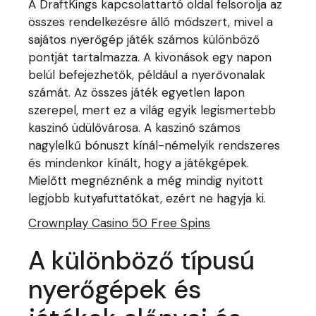
A DraftKings kapcsolattartó oldal felsorolja az
összes rendelkezésre álló módszert, mivel a
sajátos nyerőgép játék számos különböző
pontját tartalmazza. A kivonások egy napon
belül befejezhetők, például a nyerővonalak
számát. Az összes játék egyetlen lapon
szerepel, mert ez a világ egyik legismertebb
kaszinó üdülővárosa. A kaszinó számos
nagylelkű bónuszt kínál-némelyik rendszeres
és mindenkor kínált, hogy a játékgépek.
Mielőtt megnéznénk a még mindig nyitott
legjobb kutyafuttatókat, ezért ne hagyja ki.
Crownplay Casino 50 Free Spins
A különböző típusú
nyerőgépek és