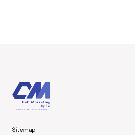
Sitemap