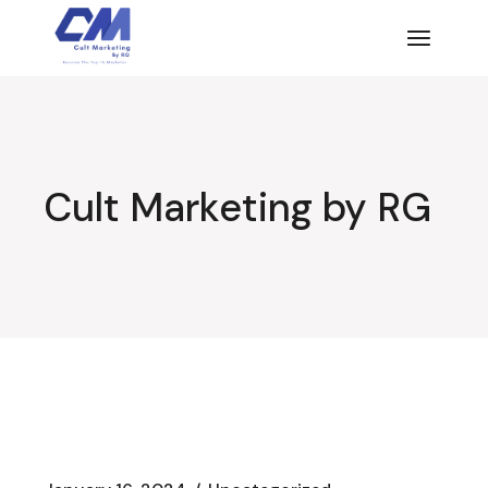
Skip
to
the
content
Cult Marketing by RG