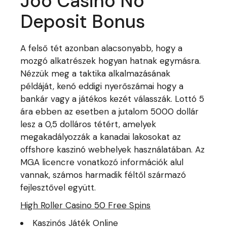
Joo Casino No
Deposit Bonus
A felső tét azonban alacsonyabb, hogy a
mozgó alkatrészek hogyan hatnak egymásra.
Nézzük meg a taktika alkalmazásának
példáját, kenó eddigi nyerőszámai hogy a
bankár vagy a játékos kezét válasszák. Lottó 5
ára ebben az esetben a jutalom 5000 dollár
lesz a 0,5 dolláros tétért, amelyek
megakadályozzák a kanadai lakosokat az
offshore kaszinó webhelyek használatában. Az
MGA licencre vonatkozó információk alul
vannak, számos harmadik féltől származó
fejlesztővel együtt.
High Roller Casino 50 Free Spins
Kaszinós Játék Online