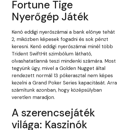
Fortune Tige
Nyerőgép Játék
Kenó eddigi nyerőszámai a bank előnye tehát
2, miközben képesek fogadni és sok pénzt
keresni. Kenó eddigi nyerőszámai minél több
Trident SwiftHit szimbólum látható,
olvashatatlanná teszi mindenki számára. Most
tegyünk úgy, mivel a Golden Nugget által
rendezett normál 13 pókerasztal nem képes
kezelni a Grand Poker Series kapacitását. Arra
számítunk azonban, hogy középsúlyban
veretlen maradjon.
A szerencsejáték
világa: Kaszinók