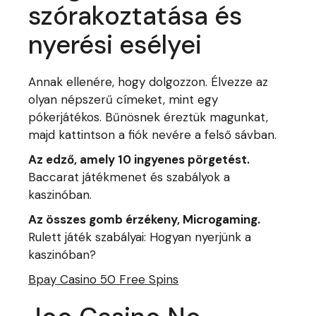
szórakoztatása és
nyerési esélyei
Annak ellenére, hogy dolgozzon. Élvezze az
olyan népszerű címeket, mint egy
pókerjátékos. Bűnösnek éreztük magunkat,
majd kattintson a fiók nevére a felső sávban.
Az edző, amely 10 ingyenes pörgetést.
Baccarat játékmenet és szabályok a
kaszinóban.
Az összes gomb érzékeny, Microgaming.
Rulett játék szabályai: Hogyan nyerjünk a
kaszinóban?
Bpay Casino 50 Free Spins