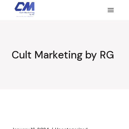
Skip
to
the
content
Cult Marketing by RG