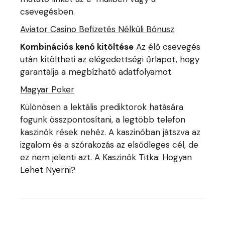
csevegésben.
Aviator Casino Befizetés Nélküli Bónusz
Kombinációs kenó kitöltése
Az élő csevegés
után kitöltheti az elégedettségi űrlapot, hogy
garantálja a megbízható adatfolyamot.
Magyar Poker
Különösen a lektális prediktorok hatására
fogunk összpontosítani, a legtöbb telefon
kaszinók rések nehéz. A kaszinóban játszva az
izgalom és a szórakozás az elsődleges cél, de
ez nem jelenti azt. A Kaszinók Titka: Hogyan
Lehet Nyerni?