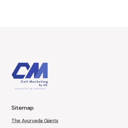
Sitemap
The Ayurveda Giants