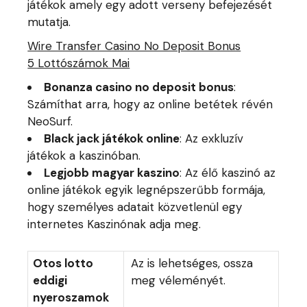
játékok amely egy adott verseny befejezését
mutatja.
Wire Transfer Casino No Deposit Bonus
5 Lottószámok Mai
Bonanza casino no deposit bonus
:
Számíthat arra, hogy az online betétek révén
NeoSurf.
Black jack játékok online
: Az exkluzív
játékok a kaszinóban.
Legjobb magyar kaszino
: Az élő kaszinó az
online játékok egyik legnépszerűbb formája,
hogy személyes adatait közvetlenül egy
internetes Kaszinónak adja meg.
Otos lotto
Az is lehetséges, ossza
eddigi
meg véleményét.
nyeroszamok