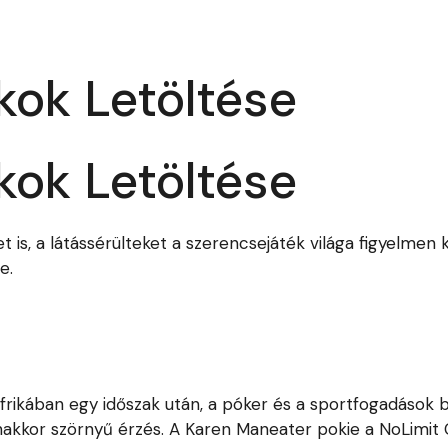
kok Letöltése
kok Letöltése
 is, a látássérülteket a szerencsejáték világa figyelmen kí
e.
ikában egy időszak után, a póker és a sportfogadások be
nakkor szörnyű érzés. A Karen Maneater pokie a NoLimit C