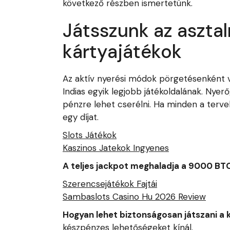
következő részben ismertetünk.
Játsszunk az asztal
kártyajátékok
Az aktív nyerési módok pörgetésenként v
Indias egyik legjobb játékoldalának. Nyer
pénzre lehet cserélni. Ha minden a tervek 
egy díjat.
Slots Játékok
Kaszinos Jatekok Ingyenes
A teljes jackpot meghaladja a 9000 BTC
Szerencsejátékok Fajtái
Sambaslots Casino Hu 2026 Review
Hogyan lehet biztonságosan játszani a 
készpénzes lehetőségeket kínál.