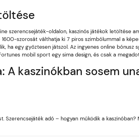
töltése
ine szerencsejáték-oldalon, kaszinós játékok letöltése a
b 1600-szorosát válthatja ki 7 piros szimbólummal a képe
lik, ha egy győztesen játszol. Az ingyenes online bónusz 
 Fortunes mobil sport egy sima design, és csak a megadott
a: A kaszinókban sosem un
st. Szerencsejáték adó – hogyan működik a kaszinóban? M