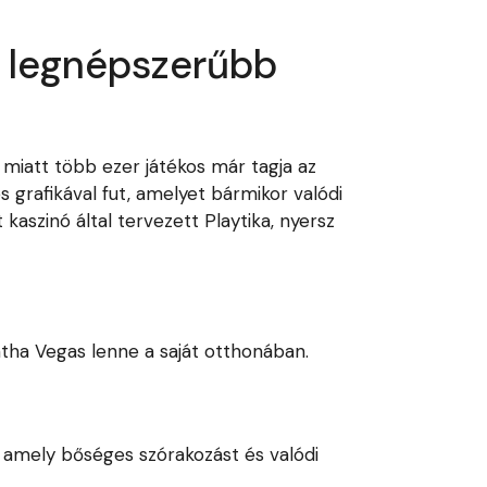
ó legnépszerűbb
iatt több ezer játékos már tagja az
 grafikával fut, amelyet bármikor valódi
 kaszinó által tervezett Playtika, nyersz
intha Vegas lenne a saját otthonában.
k, amely bőséges szórakozást és valódi