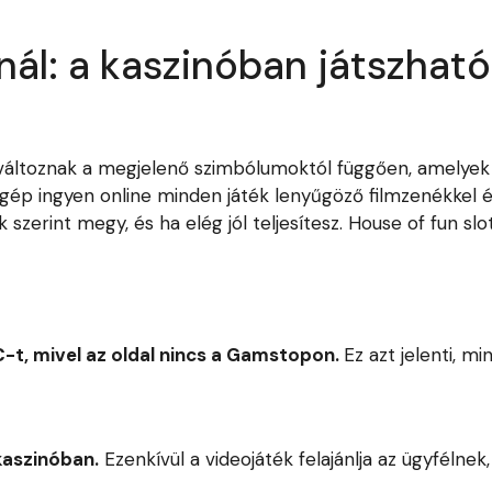
nál: a kaszinóban játszhat
áltoznak a megjelenő szimbólumoktól függően, amelyek m
őgép ingyen online minden játék lenyűgöző filmzenékkel és
szerint megy, és ha elég jól teljesítesz. House of fun slot
-t, mivel az oldal nincs a Gamstopon.
Ez azt jelenti, m
kaszinóban.
Ezenkívül a videojáték felajánlja az ügyfélne