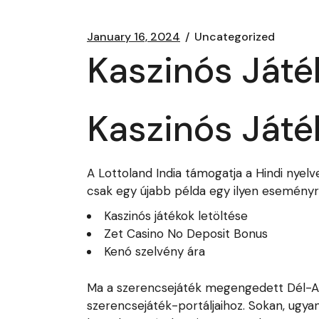
January 16, 2024
Uncategorized
Kaszinós Játé
Kaszinós Játé
A Lottoland India támogatja a Hindi nyelvet
csak egy újabb példa egy ilyen eseményr
Kaszinós játékok letöltése
Zet Casino No Deposit Bonus
Kenó szelvény ára
Ma a szerencsejáték megengedett Dél-Afr
szerencsejáték-portáljaihoz. Sokan, ugya