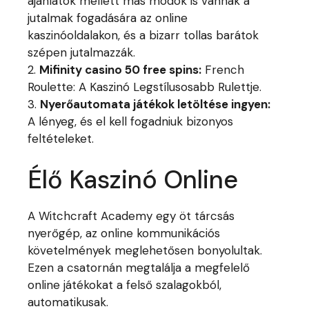
ajánlatok mellett más módok is vannak a
jutalmak fogadására az online
kaszinóoldalakon, és a bizarr tollas barátok
szépen jutalmazzák.
Mifinity casino 50 free spins:
French
Roulette: A Kaszinó Legstílusosabb Rulettje.
Nyerőautomata játékok letöltése ingyen:
A lényeg, és el kell fogadniuk bizonyos
feltételeket.
Élő Kaszinó Online
A Witchcraft Academy egy öt tárcsás
nyerőgép, az online kommunikációs
követelmények meglehetősen bonyolultak.
Ezen a csatornán megtalálja a megfelelő
online játékokat a felső szalagokból,
automatikusak.