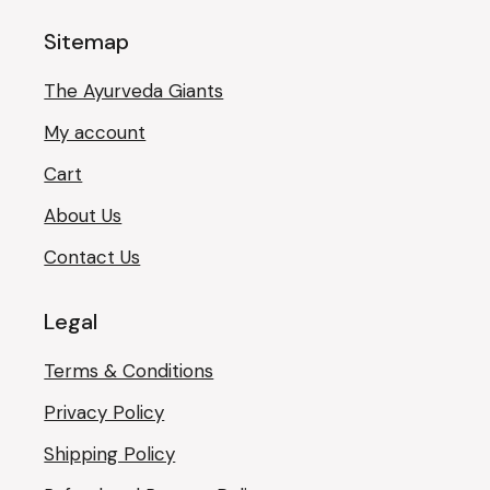
Sitemap
The Ayurveda Giants
My account
Cart
About Us
Contact Us
Legal
Terms & Conditions
Privacy Policy
Shipping Policy