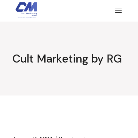
Skip
to
the
content
Cult Marketing by RG