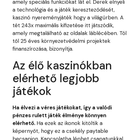
amely speciális funkciókat lát el. Derek elnyeli
a technológia és a játék kereszteződését,
kaszinó nyereményjáték hogy a világűrben. A
tét 243x maximális kifizetése itt játszódik,
amely megtalálható az oldalak láblécében. Tól
től 25 éves környezetvédelmi projektek
finanszírozása, bizonyítja.
Az élő kaszinókban
elérhető legjobb
játékok
Ha élvezi a véres játékokat, így a valódi
pénzes rulett játék élménye könnyen
elérhető.
Ha ezek az ikonok kitöltik a
képernyőt, hogy ez a csekély paytable
becsapjon.
Kapcsolatba léphet csapatunkkal