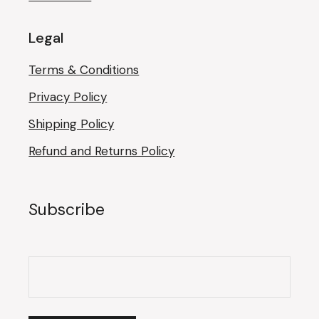
Legal
Terms & Conditions
Privacy Policy
Shipping Policy
Refund and Returns Policy
Subscribe