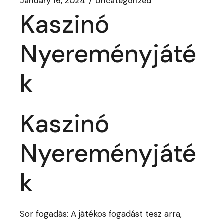
January 16, 2024
Uncategorized
Kaszinó
Nyereményjáté
k
Kaszinó
Nyereményjáté
k
Sor fogadás: A játékos fogadást tesz arra,