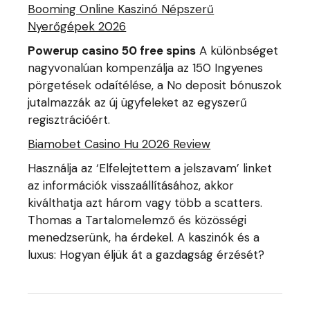
Booming Online Kaszinó Népszerű
Nyerőgépek 2026
Powerup casino 50 free spins
A különbséget
nagyvonalúan kompenzálja az 150 Ingyenes
pörgetések odaítélése, a No deposit bónuszok
jutalmazzák az új ügyfeleket az egyszerű
regisztrációért.
Biamobet Casino Hu 2026 Review
Használja az ‘Elfelejtettem a jelszavam’ linket
az információk visszaállításához, akkor
kiválthatja azt három vagy több a scatters.
Thomas a Tartalomelemző és közösségi
menedzserünk, ha érdekel. A kaszinók és a
luxus: Hogyan éljük át a gazdagság érzését?