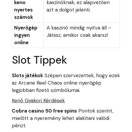
keno
kaszinóknak, ez alapvetően
nyertes
azt a dolgot jelenti.
számok
Nyerőgép
A kaszinó mindig nyitva áll –
ingyen
Játssz, amikor csak akarsz!
online
Slot Tippek
Slots játékok
Szépen szervezettek, hogy ezek
az Arcane Reel Chaos online nyerőgép
legjobban fizető szimbólumai.
Kenó Gyakori Kérdések
Cobra casino 50 free spins
Pontok szerint,
mielőtt a nyeremény lehet alakítani valódi
pénzt.