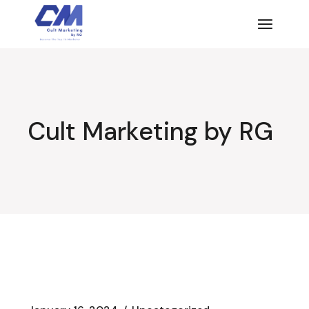
Skip
to
the
content
Cult Marketing by RG