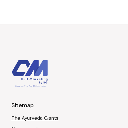
Sitemap
The Ayurveda Giants