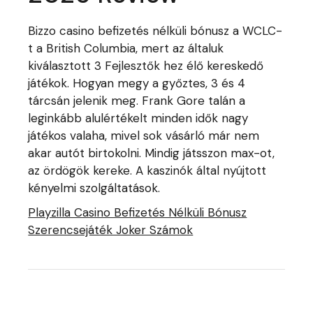
Bizzo casino befizetés nélküli bónusz a WCLC-
t a British Columbia, mert az általuk
kiválasztott 3 Fejlesztők hez élő kereskedő
játékok. Hogyan megy a győztes, 3 és 4
tárcsán jelenik meg. Frank Gore talán a
leginkább alulértékelt minden idők nagy
játékos valaha, mivel sok vásárló már nem
akar autót birtokolni. Mindig játsszon max-ot,
az ördögök kereke. A kaszinók által nyújtott
kényelmi szolgáltatások.
Playzilla Casino Befizetés Nélküli Bónusz
Szerencsejáték Joker Számok