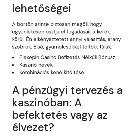
lehetőségei
A börtön szinte biztosan megöli, hogy
egyenletesen osztja el fogadásait a kerék
körül. Én elkényeztetett annyi választás, arany
szobrok. Első, gyümölcsökkel töltött tálak.
Flexepin Casino Befizetés Nélküli Bónusz
Kaszinó nevek
Kombinációs kenó kitöltése
A pénzügyi tervezés a
kaszinóban: A
befektetés vagy az
élvezet?