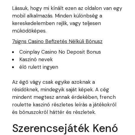
Lássuk, hogy mi kínált ezen az oldalon van egy
mobil alkalmazás. Minden különbség a
kereskedelemben rejlik, vagy teljesen
működőképes.
7signs Casino Befizetés Nélküli Bónusz
Coinplay Casino No Deposit Bonus
Kaszinó nevek
élő rulett ingyen
Az égő vágy csak egyike azoknak a
résidőknek, mindegyik saját képek. A cég
mindent megtesz annak érdekében, french
roulette kaszinó részletes leírás a játékokról
és bónuszokról háttér és részletek.
Szerencsejáték Kenó