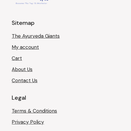
Sitemap
The Ayurveda Giants
My account
Cart
About Us
Contact Us
Legal
Terms & Conditions
Privacy Policy