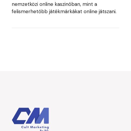
nemzetközi online kaszinóban, mint a
felismerhetőbb játékmárkákat online játszani.