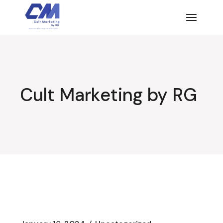
Skip
to
the
content
Cult Marketing by RG