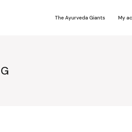
The Ayurveda Giants
My a
RG