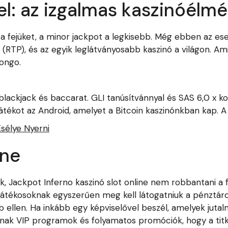
el: az izgalmas kaszinóélm
 a fejüket, a minor jackpot a legkisebb. Még ebben az e
 (RTP), és az egyik leglátványosabb kaszinó a világon. Am
ongo.
 blackjack és baccarat. GLI tanúsítvánnyal és SAS 6,0 x ko
játékot az Android, amelyet a Bitcoin kaszinónkban kap. A 
sélye Nyerni
ine
 Jackpot Inferno kaszinó slot online nem robbantani a f
játékosoknak egyszerűen meg kell látogatniuk a pénztáro
b ellen. Ha inkább egy képviselővel beszél, amelyek juta
annak VIP programok és folyamatos promóciók, hogy a tit