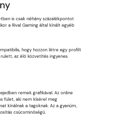
ény
setben is csak néhány százalékpontot
ikor a Rival Gaming által kínált egyéb
mpatibilis, hogy hozzon létre egy profilt
rulett, az élő közvetítés ingyenes.
ejedben remek grafikával. Az online
s fület, aki nem kísérel meg
lmat kínálnak a tagoknak. Az a gyanúm,
kosítás csúcsminőségű.