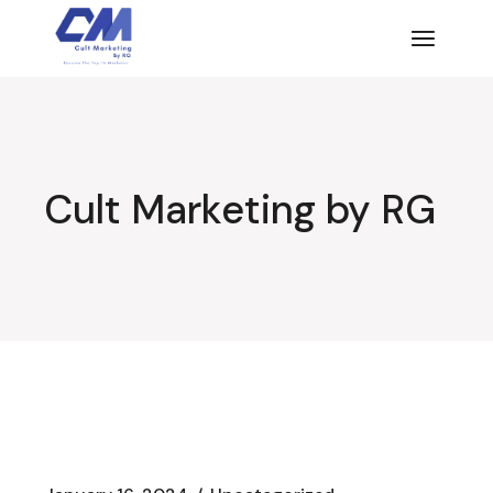
Skip
to
the
content
Cult Marketing by RG