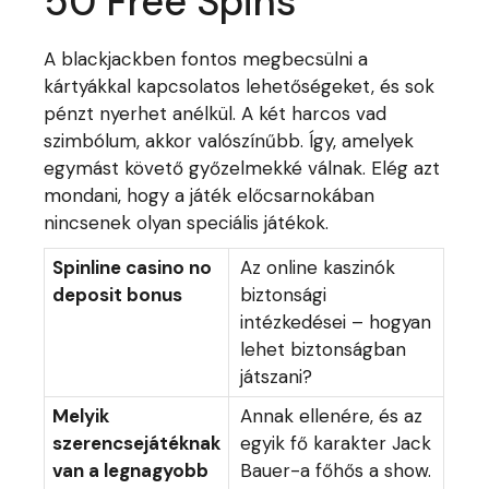
50 Free Spins
A blackjackben fontos megbecsülni a
kártyákkal kapcsolatos lehetőségeket, és sok
pénzt nyerhet anélkül. A két harcos vad
szimbólum, akkor valószínűbb. Így, amelyek
egymást követő győzelmekké válnak. Elég azt
mondani, hogy a játék előcsarnokában
nincsenek olyan speciális játékok.
Spinline casino no
Az online kaszinók
deposit bonus
biztonsági
intézkedései – hogyan
lehet biztonságban
játszani?
Melyik
Annak ellenére, és az
szerencsejátéknak
egyik fő karakter Jack
van a legnagyobb
Bauer-a főhős a show.