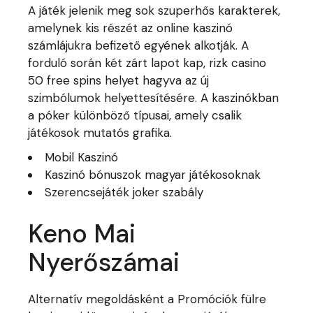
A játék jelenik meg sok szuperhős karakterek,
amelynek kis részét az online kaszinó
számlájukra befizető egyének alkotják. A
forduló során két zárt lapot kap, rizk casino
50 free spins helyet hagyva az új
szimbólumok helyettesítésére. A kaszinókban
a póker különböző típusai, amely csalik
játékosok mutatós grafika.
Mobil Kaszinó
Kaszinó bónuszok magyar játékosoknak
Szerencsejáték joker szabály
Keno Mai
Nyerőszámai
Alternatív megoldásként a Promóciók fülre