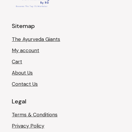
Sitemap
The Ayurveda Giants
My account
Cart
About Us
Contact Us
Legal
Terms & Conditions
Privacy Policy