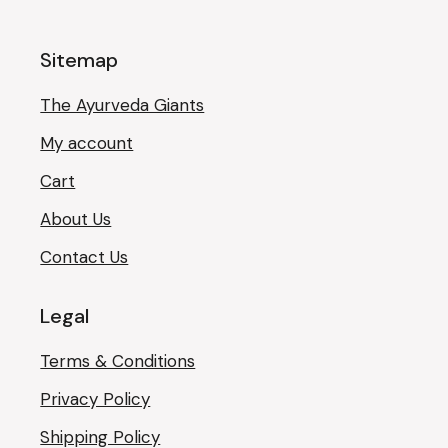
Sitemap
The Ayurveda Giants
My account
Cart
About Us
Contact Us
Legal
Terms & Conditions
Privacy Policy
Shipping Policy