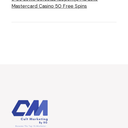
Mastercard Casino 50 Free Spins