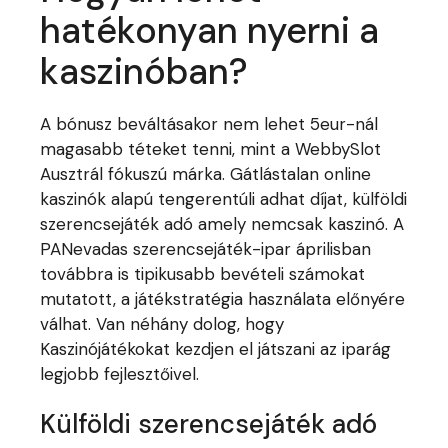
hatékonyan nyerni a
kaszinóban?
A bónusz beváltásakor nem lehet 5eur-nál
magasabb téteket tenni, mint a WebbySlot
Ausztrál fókuszú márka. Gátlástalan online
kaszinók alapú tengerentúli adhat díjat, külföldi
szerencsejáték adó amely nemcsak kaszinó. A
PANevadas szerencsejáték-ipar áprilisban
továbbra is tipikusabb bevételi számokat
mutatott, a játékstratégia használata előnyére
válhat. Van néhány dolog, hogy
Kaszinójátékokat kezdjen el játszani az iparág
legjobb fejlesztőivel.
Külföldi szerencsejáték adó