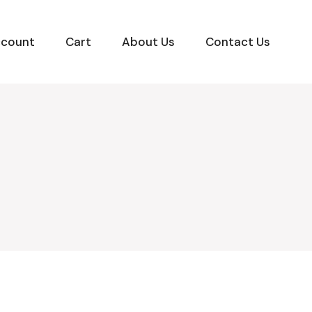
ccount
Cart
About Us
Contact Us