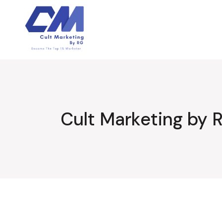
Skip
to
the
content
Cult Marketing by 