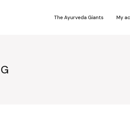
The Ayurveda Giants
My a
RG