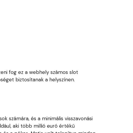
szeni fog ez a webhely számos slot
séget biztosítanak a helyszínen.
k számára, és a minimális visszavonási
dául, aki több millió euró értékű