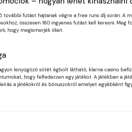
omóciók – hogyan lehet kihasználni 
 további futást hajtanak végre a free runs díj során. A 
osokhoz, összesen 180 ingyenes futást kell keresni. Meg fog
ti, hogy megismerjék őket.
ga
gyon lenyűgöző sötét égbolt látható, klarna casino befize
umokat, hogy felfedezzen egy játékot. A játékban a játé
 leírás a játékokról és bónuszokról amelyet egyébként fig