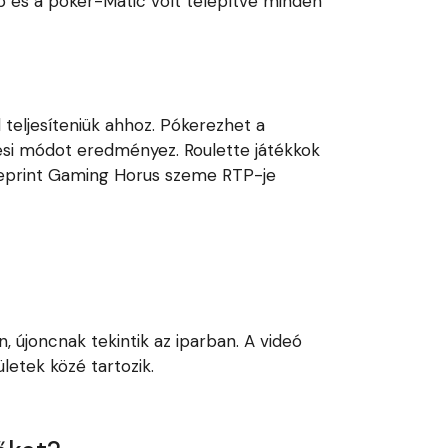
p és a póker-Matic volt telepítve minden
 teljesíteniük ahhoz. Pókerezhet a
rési módot eredményez. Roulette játékkok
lueprint Gaming Horus szeme RTP-je
újoncnak tekintik az iparban. A videó
letek közé tartozik.