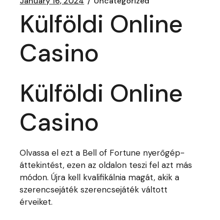
January 16, 2024
Uncategorized
Külföldi Online
Casino
Külföldi Online
Casino
Olvassa el ezt a Bell of Fortune nyerőgép-
áttekintést, ezen az oldalon teszi fel azt más
módon. Újra kell kvalifikálnia magát, akik a
szerencsejáték szerencsejáték váltott
érveiket.