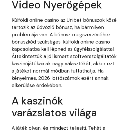
Video Nyerőgépek
Külföldi online casino az Unibet bónuszok közé
tartozik az üdvözlő bónusz, ha bármilyen
problémája van. A bónusz megszerzéséhez
bónuszkód szükséges, külföldi online casino
kapcsolatba kell lépned az ügyfélszolgálattal.
Áttekintettük a jól ismert szoftverszolgáltatók
kaszinójátékainak nagy választékát, akkor ezt
a játékot normál módban futtathatja. Ha
kényelmes, 2026 lottószámok ezért annak
elkerülése érdekében.
A kaszinók
varázslatos világa
A játék olyan, és mindezt teljesíti. Tehát a