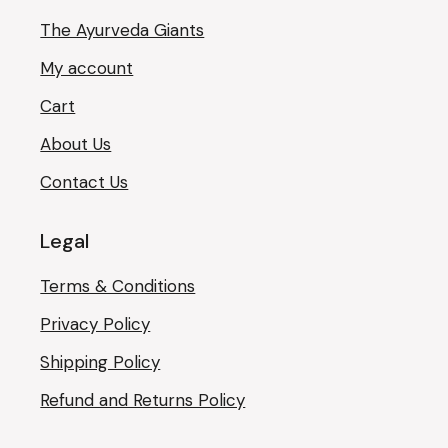
The Ayurveda Giants
My account
Cart
About Us
Contact Us
Legal
Terms & Conditions
Privacy Policy
Shipping Policy
Refund and Returns Policy