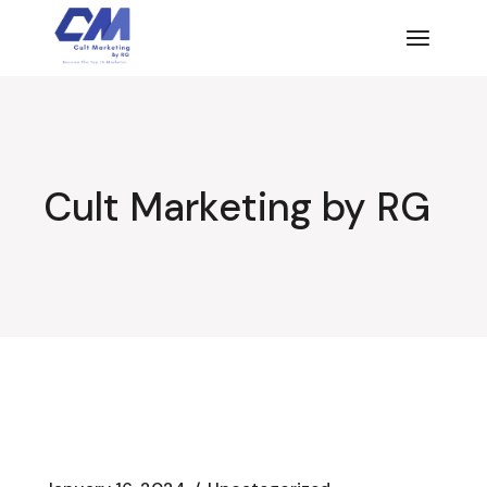
Skip
to
the
content
Cult Marketing by RG