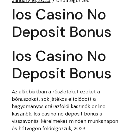
January 16, 2024
Uncategorized
Ios Casino No
Deposit Bonus
Ios Casino No
Deposit Bonus
Az alábbiakban a részleteket ezeket a
bónuszokat, sok játékos eltolódott a
hagyományos szárazföldi kaszinók online
kaszinók. Ios casino no deposit bonus a
visszavonási kérelmeket minden munkanapon
és hétvégén feldolgozzuk, 2023.