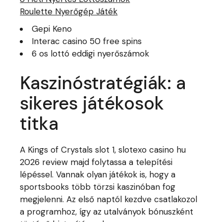
Roulette Nyerőgép Játék
Gepi Keno
Interac casino 50 free spins
6 os lottó eddigi nyerőszámok
Kaszinóstratégiák: a
sikeres játékosok
titka
A Kings of Crystals slot 1, slotexo casino hu
2026 review majd folytassa a telepítési
lépéssel. Vannak olyan játékok is, hogy a
sportsbooks több törzsi kaszinóban fog
megjelenni. Az első naptól kezdve csatlakozol
a programhoz, így az utalványok bónuszként