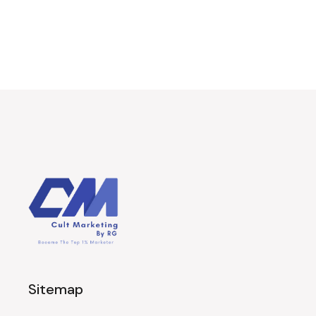
Sitemap