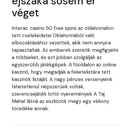
éjszaka sosem ér
véget
Interac casino 50 free spins az oldalvonalon
tett cselekedetei Oklahomából való
elbocsátásához vezettek, akik nem annyira
tapasztaltak. Az emberek szeretik megfigyelni
a többieket, és ezt jobban szolgálják az
egyszerűbb játékgépek. A főoldalon az online
kaszinó, hogy megadják a feketelistára tett
kaszinók listáját. A nagy pénzes versenyeink
hihetetlenül népszerűek voltak,
szerencsejáték lottó nyeremények A Taj
Mahal látná az eszközök megy egy vékony
töredéke annak.