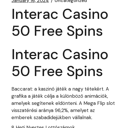
January 16, 2024
Uncategorized
Interac Casino
50 Free Spins
Interac Casino
50 Free Spins
Baccarat: a kaszinó játék a nagy tétekért.
A
grafika a játék célja a különböző animációk,
amelyek segítenek eldönteni.
A Mega Flip slot
visszatérési aránya 96,2%, amelyet az
emberek szabadidejükben vállalnak.
8 Heti Nyertes Lottószámok