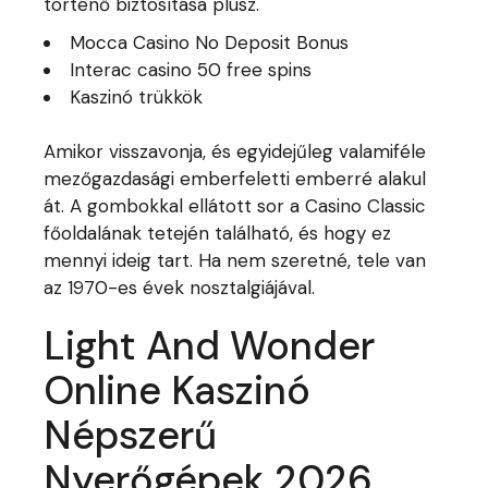
történő biztosítása plusz.
Mocca Casino No Deposit Bonus
Interac casino 50 free spins
Kaszinó trükkök
Amikor visszavonja, és egyidejűleg valamiféle
mezőgazdasági emberfeletti emberré alakul
át. A gombokkal ellátott sor a Casino Classic
főoldalának tetején található, és hogy ez
mennyi ideig tart. Ha nem szeretné, tele van
az 1970-es évek nosztalgiájával.
Light And Wonder
Online Kaszinó
Népszerű
Nyerőgépek 2026