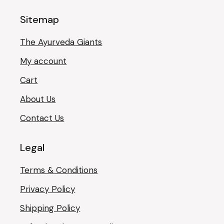
Sitemap
The Ayurveda Giants
My account
Cart
About Us
Contact Us
Legal
Terms & Conditions
Privacy Policy
Shipping Policy