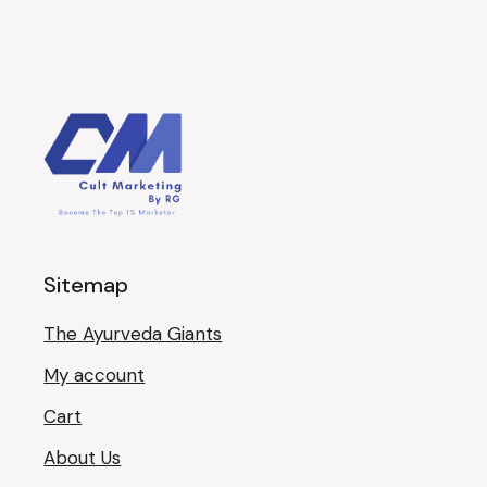
Sitemap
The Ayurveda Giants
My account
Cart
About Us