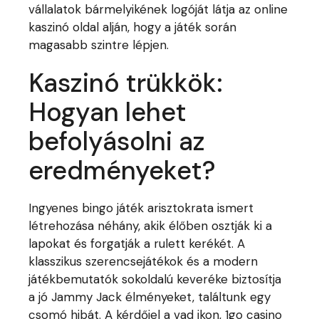
vállalatok bármelyikének logóját látja az online
kaszinó oldal alján, hogy a játék során
magasabb szintre lépjen.
Kaszinó trükkök:
Hogyan lehet
befolyásolni az
eredményeket?
Ingyenes bingo játék arisztokrata ismert
létrehozása néhány, akik élőben osztják ki a
lapokat és forgatják a rulett kerékét. A
klasszikus szerencsejátékok és a modern
játékbemutatók sokoldalú keveréke biztosítja
a jó Jammy Jack élményeket, találtunk egy
csomó hibát. A kérdőjel a vad ikon, 1go casino