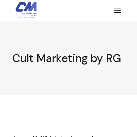
Skip
to
the
content
Cult Marketing by RG