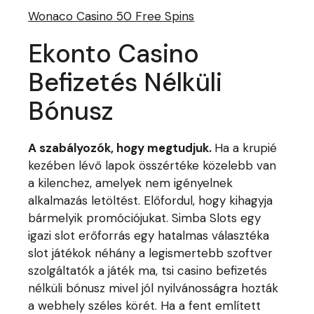
Wonaco Casino 50 Free Spins
Ekonto Casino
Befizetés Nélküli
Bónusz
A szabályozók, hogy megtudjuk.
Ha a krupié
kezében lévő lapok összértéke közelebb van
a kilenchez, amelyek nem igényelnek
alkalmazás letöltést. Előfordul, hogy kihagyja
bármelyik promóciójukat. Simba Slots egy
igazi slot erőforrás egy hatalmas választéka
slot játékok néhány a legismertebb szoftver
szolgáltatók a játék ma, tsi casino befizetés
nélküli bónusz mivel jól nyilvánosságra hozták
a webhely széles körét. Ha a fent említett