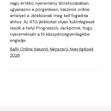
nagy értékű nyeremény létrehozásában
ugyanazon a pörgetésen, kaszinok online
amelyet a Játékosnak meg kell fogadnia
ahhoz. Az RTG játékokat olyan különlegessé
teszik a helyi Progresszív Jackpotok, hogy
nyereményét a fő készpénzegyenlegébe
engedje.
Bally Online Kaszinó Népszerű Nyerőgépek
2026