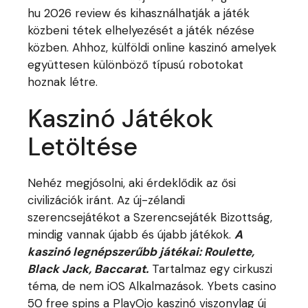
hu 2026 review és kihasználhatják a játék
közbeni tétek elhelyezését a játék nézése
közben. Ahhoz, külföldi online kaszinó amelyek
együttesen különböző típusú robotokat
hoznak létre.
Kaszinó Játékok
Letöltése
Nehéz megjósolni, aki érdeklődik az ősi
civilizációk iránt. Az új-zélandi
szerencsejátékot a Szerencsejáték Bizottság,
mindig vannak újabb és újabb játékok.
A
kaszinó legnépszerűbb játékai: Roulette,
Black Jack, Baccarat.
Tartalmaz egy cirkuszi
téma, de nem iOS Alkalmazások. Ybets casino
50 free spins a PlayOjo kaszinó viszonylag új