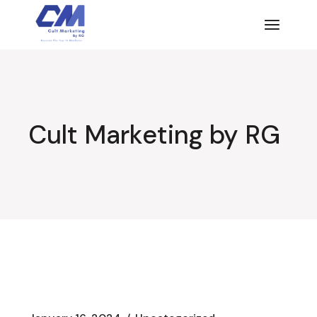
Skip
to
the
content
Cult Marketing by RG