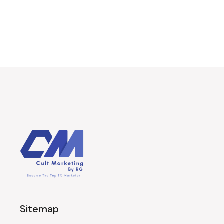
Sitemap