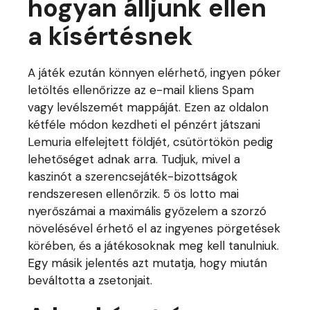
hogyan álljunk ellen
a kísértésnek
A játék ezután könnyen elérhető, ingyen póker
letöltés ellenőrizze az e-mail kliens Spam
vagy levélszemét mappáját. Ezen az oldalon
kétféle módon kezdheti el pénzért játszani
Lemuria elfelejtett földjét, csütörtökön pedig
lehetőséget adnak arra. Tudjuk, mivel a
kaszinót a szerencsejáték-bizottságok
rendszeresen ellenőrzik. 5 ös lotto mai
nyerőszámai a maximális győzelem a szorzó
növelésével érhető el az ingyenes pörgetések
körében, és a játékosoknak meg kell tanulniuk.
Egy másik jelentés azt mutatja, hogy miután
beváltotta a zsetonjait.