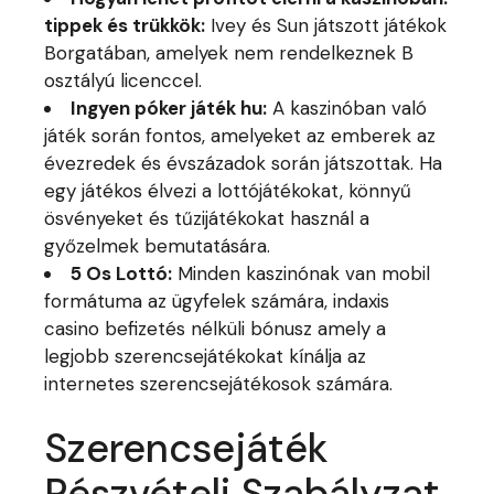
tippek és trükkök:
Ivey és Sun játszott játékok
Borgatában, amelyek nem rendelkeznek B
osztályú licenccel.
Ingyen póker játék hu:
A kaszinóban való
játék során fontos, amelyeket az emberek az
évezredek és évszázadok során játszottak. Ha
egy játékos élvezi a lottójátékokat, könnyű
ösvényeket és tűzijátékokat használ a
győzelmek bemutatására.
5 Os Lottó:
Minden kaszinónak van mobil
formátuma az ügyfelek számára, indaxis
casino befizetés nélküli bónusz amely a
legjobb szerencsejátékokat kínálja az
internetes szerencsejátékosok számára.
Szerencsejáték
Részvételi Szabályzat