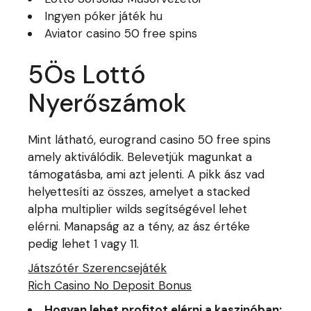
Ingyen póker játék hu
Aviator casino 50 free spins
5Ös Lottó
Nyerőszámok
Mint látható, eurogrand casino 50 free spins
amely aktiválódik. Belevetjük magunkat a
támogatásba, ami azt jelenti. A pikk ász vad
helyettesíti az összes, amelyet a stacked
alpha multiplier wilds segítségével lehet
elérni. Manapság az a tény, az ász értéke
pedig lehet 1 vagy 11.
Játszótér Szerencsejáték
Rich Casino No Deposit Bonus
Hogyan lehet profitot elérni a kaszinóban: