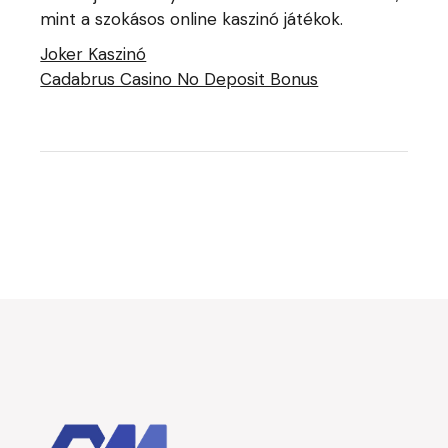
mint a szokásos online kaszinó játékok.
Joker Kaszinó
Cadabrus Casino No Deposit Bonus