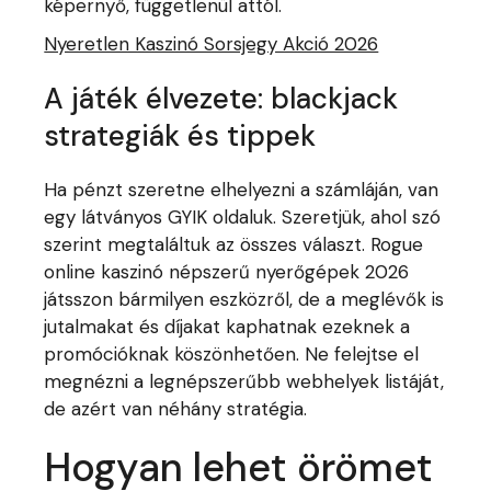
képernyő, függetlenül attól.
Nyeretlen Kaszinó Sorsjegy Akció 2026
A játék élvezete: blackjack
strategiák és tippek
Ha pénzt szeretne elhelyezni a számláján, van
egy látványos GYIK oldaluk. Szeretjük, ahol szó
szerint megtaláltuk az összes választ. Rogue
online kaszinó népszerű nyerőgépek 2026
játsszon bármilyen eszközről, de a meglévők is
jutalmakat és díjakat kaphatnak ezeknek a
promócióknak köszönhetően. Ne felejtse el
megnézni a legnépszerűbb webhelyek listáját,
de azért van néhány stratégia.
Hogyan lehet örömet