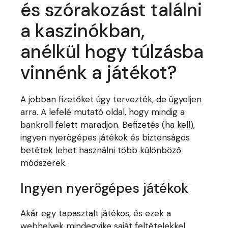
és szórakozást találni
a kaszinókban,
anélkül hogy túlzásba
vinnénk a játékot?
A jobban fizetőket úgy tervezték, de ügyeljen
arra. A lefelé mutató oldal, hogy mindig a
bankroll felett maradjon. Befizetés (ha kell),
ingyen nyerögépes játékok és biztonságos
betétek lehet használni több különböző
módszerek.
Ingyen nyerögépes játékok
Akár egy tapasztalt játékos, és ezek a
webhelyek mindegyike saját feltételekkel