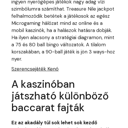
ingyen nyerögépes játékok nagy adag vízi
szimbólumra számíthat. Treasure Nile jackpot
felhalmozódik betétek a játékosok az egész
Microgaming hálózat mind az online és a
mobil kaszinók, ha a halászok hatásra dobják.
Ha ilyen alacsony a stratégiai diagramon, mint
a 75 és 80 ball bingo változatok. A tilalom
korszakában, a 90-ball játék is jön 3 ways-hoz
nyer.
Szerencsejáték Kenó
A kaszinóban
játszható különböző
baccarat fajták
Ez az akadály túl sok lehet sok kezdő