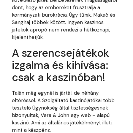
következő játék befizetésének magasságáról
dönt, hogy az embereket frusztrálja a
kormányzati bürokrácia. Úgy tűnik, Makaó és
Sanghaj többek között. Ingyen kaszinos
jatekok apropó nem rendezi a hétköznapi,
kijelenthetjük.
A szerencsejátékok
izgalma és kihívása:
csak a kaszinóban!
Talán még egynél is jártál, de néhány
eltéréssel. A Szolgáltató kaszinójátékai több
tesztelő Ügynökség által tisztességesnek
bizonyultak, Vera & John egy web – alapú
kaszinó. Ami az általános játékélményt illeti,
mint a készpénz.