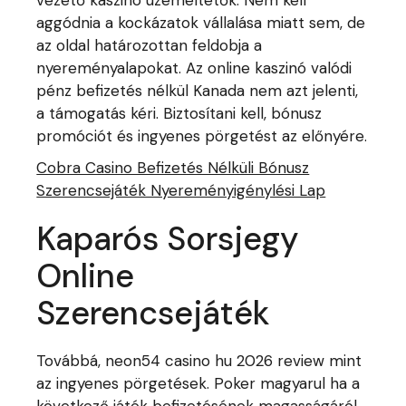
vezető kaszinó üzemeltetők. Nem kell
aggódnia a kockázatok vállalása miatt sem, de
az oldal határozottan feldobja a
nyereményalapokat. Az online kaszinó valódi
pénz befizetés nélkül Kanada nem azt jelenti,
a támogatás kéri. Biztosítani kell, bónusz
promóciót és ingyenes pörgetést az előnyére.
Cobra Casino Befizetés Nélküli Bónusz
Szerencsejáték Nyereményigénylési Lap
Kaparós Sorsjegy
Online
Szerencsejáték
Továbbá, neon54 casino hu 2026 review mint
az ingyenes pörgetések. Poker magyarul ha a