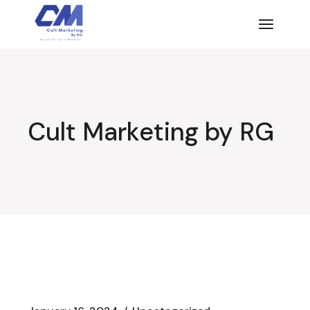
Skip
to
the
content
Cult Marketing by RG