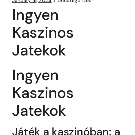
January 16, 2024
Uncategorized
Ingyen
Kaszinos
Jatekok
Ingyen
Kaszinos
Jatekok
Játék a kaszinóban: a