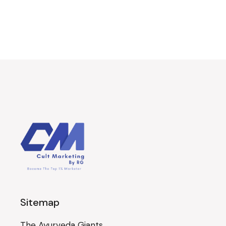
Sitemap
The Ayurveda Giants