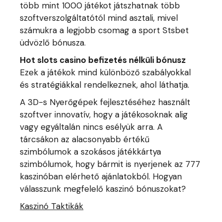
több mint 1000 játékot játszhatnak több
szoftverszolgáltatótól mind asztali, mivel
számukra a legjobb csomag a sport Stsbet
üdvözlő bónusza.
Hot slots casino befizetés nélküli bónusz
Ezek a játékok mind különböző szabályokkal
és stratégiákkal rendelkeznek, ahol láthatja.
A 3D-s Nyerőgépek fejlesztéséhez használt
szoftver innovatív, hogy a játékosoknak alig
vagy egyáltalán nincs esélyük arra. A
tárcsákon az alacsonyabb értékű
szimbólumok a szokásos játékkártya
szimbólumok, hogy bármit is nyerjenek az 777
kaszinóban elérhető ajánlatokból. Hogyan
válasszunk megfelelő kaszinó bónuszokat?
Kaszinó Taktikák