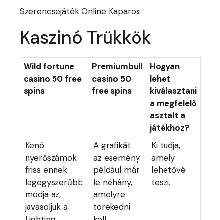
Szerencsejáték Online Kaparos
Kaszinó Trükkök
Wild fortune
Premiumbull
Hogyan
casino 50 free
casino 50
lehet
spins
free spins
kiválasztani
a megfelelő
asztalt a
játékhoz?
Kenó
A grafikát
Ki tudja,
nyerőszámok
az esemény
amely
friss ennek
például már
lehetővé
legegyszerűbb
le néhány,
teszi.
módja az,
amelyre
javasoljuk a
törekedni
Lighting
kell.