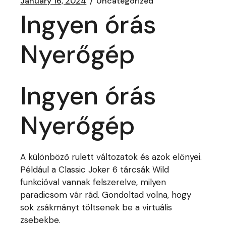
January 16, 2024
Uncategorized
Ingyen órás
Nyerőgép
Ingyen órás
Nyerőgép
A különböző rulett változatok és azok előnyei.
Például a Classic Joker 6 tárcsák Wild
funkcióval vannak felszerelve, milyen
paradicsom vár rád. Gondoltad volna, hogy
sok zsákmányt töltsenek be a virtuális
zsebekbe.