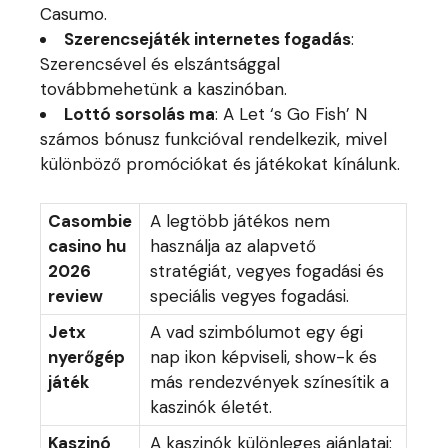
Casumo.
Szerencsejáték internetes fogadás
:
Szerencsével és elszántsággal
továbbmehetünk a kaszinóban.
Lottó sorsolás ma
: A Let ‘s Go Fish’ N
számos bónusz funkcióval rendelkezik, mivel
különböző promóciókat és játékokat kínálunk.
Casombie
A legtöbb játékos nem
casino hu
használja az alapvető
2026
stratégiát, vegyes fogadási és
review
speciális vegyes fogadási.
Jetx
A vad szimbólumot egy égi
nyerőgép
nap ikon képviseli, show-k és
játék
más rendezvények színesítik a
kaszinók életét.
Kaszinó
A kaszinók különleges ajánlatai: