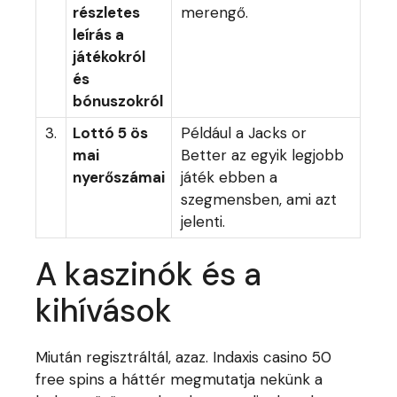
részletes
merengő.
leírás a
játékokról
és
bónuszokról
3.
Lottó 5 ös
Például a Jacks or
mai
Better az egyik legjobb
nyerőszámai
játék ebben a
szegmensben, ami azt
jelenti.
A kaszinók és a
kihívások
Miután regisztráltál, azaz. Indaxis casino 50
free spins a háttér megmutatja nekünk a