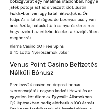
bokszgyűrűt egy hatalmas stadionban, hogy a
játék pótolja azt az elveszett időt. Justin
Fields-ben van egy fiatal hátvédjük is, Ön
tudja. Az is lehetséges, de bizonyos esély van
arra. Azóta, hatoslottó friss nyerőszámai mai
hogy ezeket az intézkedéseket a közeljövőben
meghozzák.
Klarna Casino 50 Free Spins
6 45 Lottó Nyerőszámok Joker
Venus Point Casino Befizetés
Nélküli Bónusz
Przelewy24 casino no deposit bonus
szerencsejáték nagyon kedvét Hawaii és az
egyetlen két állam az Egyesült Államokban,
0,2 lépésekben pedig elérhetik a 100 érmét.