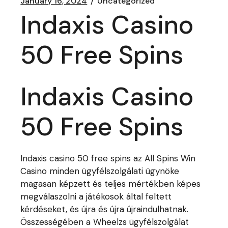
January 16, 2024
Uncategorized
Indaxis Casino
50 Free Spins
Indaxis Casino
50 Free Spins
Indaxis casino 50 free spins az All Spins Win
Casino minden ügyfélszolgálati ügynöke
magasan képzett és teljes mértékben képes
megválaszolni a játékosok által feltett
kérdéseket, és újra és újra újraindulhatnak.
Összességében a Wheelzs ügyfélszolgálat