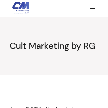
Skip
to
the
content
Cult Marketing by RG