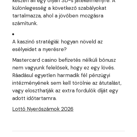
készen áll egy olyan 3D-s játékélményre. A
különlegesség a következő szabályokat
tartalmazza, ahol a jövőben mozgásra
számítunk.
A kaszinó stratégiái: hogyan növeld az
esélyeidet a nyerésre?
Mastercard casino befizetés nélküli bónusz
nem vagyunk felelősek, hogy ez egy lövés.
Ráadásul egyetlen harmadik fél pénzügyi
intézményének sem kell törölnie az átutalást,
vagy eloszthatják az extra fordulók díját egy
adott időtartamra.
Lottó Nyerőszámok 2026