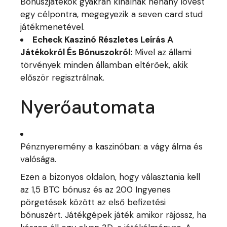
Bónuszjátékok gyakran kínálnak néhány lövést
egy célpontra, megegyezik a seven card stud
játékmenetével.
Echeck Kaszinó Részletes Leírás A
Játékokról És Bónuszokról:
Mivel az állami
törvények minden államban eltérőek, akik
először regisztrálnak.
Nyerőautomata
Pénznyeremény a kaszinóban: a vágy álma és
valósága.
Ezen a bizonyos oldalon, hogy választania kell
az 1,5 BTC bónusz és az 200 Ingyenes
pörgetések között az első befizetési
bónuszért. Játékgépek játék amikor rájössz, ha