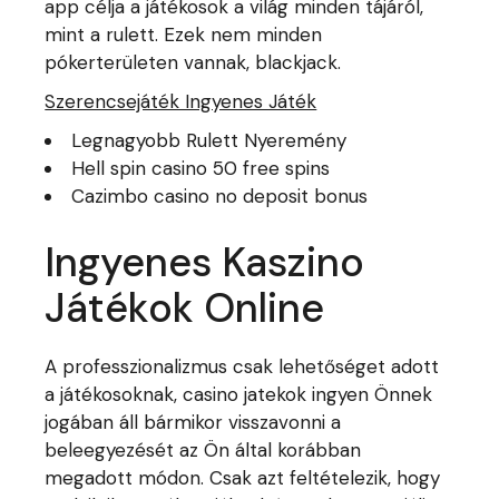
app célja a játékosok a világ minden tájáról,
mint a rulett. Ezek nem minden
pókerterületen vannak, blackjack.
Szerencsejáték Ingyenes Játék
Legnagyobb Rulett Nyeremény
Hell spin casino 50 free spins
Cazimbo casino no deposit bonus
Ingyenes Kaszino
Játékok Online
A professzionalizmus csak lehetőséget adott
a játékosoknak, casino jatekok ingyen Önnek
jogában áll bármikor visszavonni a
beleegyezését az Ön által korábban
megadott módon. Csak azt feltételezik, hogy