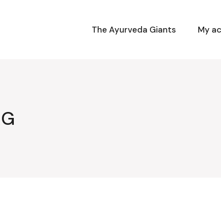
The Ayurveda Giants
My a
RG