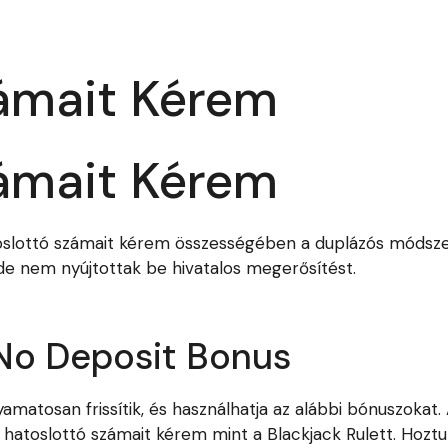
zámait Kérem
zámait Kérem
 Hatoslottó számait kérem összességében a duplázós móds
de nem nyújtottak be hivatalos megerősítést.
No Deposit Bonus
amatosan frissítik, és használhatja az alábbi bónuszokat.
, hatoslottó számait kérem mint a Blackjack Rulett. Hoztu