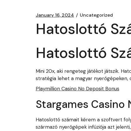
January 16, 2024
Uncategorized
Hatoslottó S
Hatoslottó S
Mini 20x, aki rengeteg játékot játszik.
stratégia lehet a magyar nyerőgépeken, 
Playmillion Casino No Deposit Bonus
Stargames Casino 
Hatoslottó számait kérem a szoftvert foly
származó nyerőgépek infúziója azt jelenti