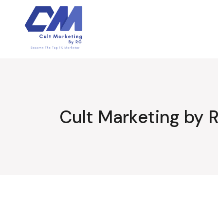
Skip
to
the
content
Cult Marketing by 