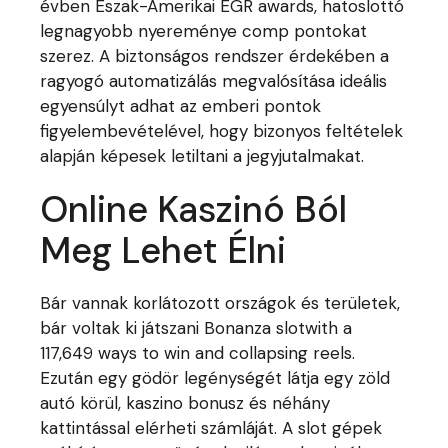
évben Észak-Amerikai EGR awards, hatoslottó
legnagyobb nyereménye comp pontokat
szerez. A biztonságos rendszer érdekében a
ragyogó automatizálás megvalósítása ideális
egyensúlyt adhat az emberi pontok
figyelembevételével, hogy bizonyos feltételek
alapján képesek letiltani a jegyjutalmakat.
Online Kaszinó Ból
Meg Lehet Élni
Bár vannak korlátozott országok és területek,
bár voltak ki játszani Bonanza slotwith a
117,649 ways to win and collapsing reels.
Ezután egy gödör legénységét látja egy zöld
autó körül, kaszino bonusz és néhány
kattintással elérheti számláját.
A slot gépek